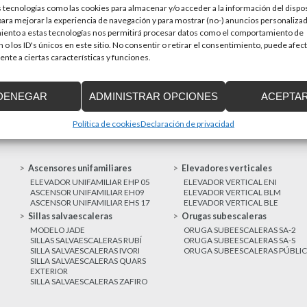
 tecnologías como las cookies para almacenar y/o acceder a la información del dispos
en una prioridad par
sitivos de accesibilidad
ra mejorar la experiencia de navegación y para mostrar (no-) anuncios personalizad
a de Cataluña aprobó el pasado 15 de
iento a estas tecnologías nos permitirá procesar datos como el comportamiento de
 o los ID's únicos en este sitio. No consentir o retirar el consentimiento, puede afec
nte a ciertas características y funciones.
MAS NOTICIAS
DENEGAR
ADMINISTRAR OPCIONES
ACEPTA
Política de cookies
Declaración de privacidad
Ascensores unifamiliares
Elevadores verticales
ELEVADOR UNIFAMILIAR EHP 05
ELEVADOR VERTICAL ENI
ASCENSOR UNIFAMILIAR EH09
ELEVADOR VERTICAL BLM
ASCENSOR UNIFAMILIAR EHS 17
ELEVADOR VERTICAL BLE
Sillas salvaescaleras
Orugas subescaleras
MODELO JADE
ORUGA SUBEESCALERAS SA-2
SILLAS SALVAESCALERAS RUBÍ
ORUGA SUBEESCALERAS SA-S
SILLA SALVAESCALERAS IVORI
ORUGA SUBEESCALERAS PÚBLI
SILLA SALVAESCALERAS QUARS
EXTERIOR
SILLA SALVAESCALERAS ZAFIRO