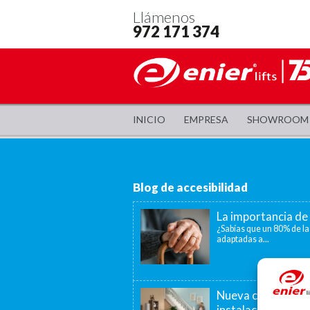
Llámenos
972 171 374
INICIO
EMPRESA
SHOWROOM
Blog de accesibilidad
La importancia de 
¿Sabías que un 80% de la
adaptadas a...
Nueva convocatori
instalación de as