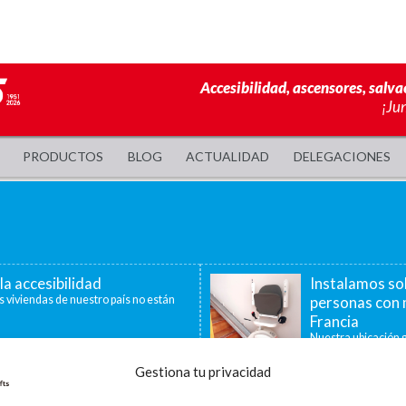
Accesibilidad, ascensores, salva
¡Ju
PRODUCTOS
BLOG
ACTUALIDAD
DELEGACIONES
la accesibilidad
Instalamos so
s viviendas de nuestro país no están
personas con 
Francia
Nuestra ubicación g
40 minutos, nos per
Gestiona tu privacidad
a de ayudas para la
La accesibilid
censores, plataformas
En la última década