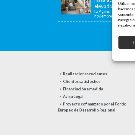
Utilizamos
elevadoras y dispo
hacemos pa
La Agencia de la Viviend
consentim
noviembre de...
navegación
negativame
Realizaciones recientes
Clientes satisfechos
Financiación a medida
Aviso Legal
Proyecto cofinanzado por el Fondo
Europeo de Desarrollo Regional