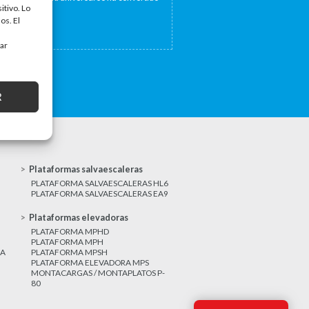
itivo. Lo
a...
os. El
tar
R
Plataformas salvaescaleras
PLATAFORMA SALVAESCALERAS HL6
PLATAFORMA SALVAESCALERAS EA9
Plataformas elevadoras
PLATAFORMA MPHD
PLATAFORMA MPH
CA
PLATAFORMA MPSH
PLATAFORMA ELEVADORA MPS
MONTACARGAS / MONTAPLATOS P-
80