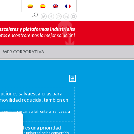
escaleras y plataformas industriales
ntos encontraremos la mejor solución!
WEB CORPORATIVA
luciones salvaescaleras para
movilidad reducida, también en
eográfica cercana a la frontera francesa, a
mite ofrecer...
ad universal es una prioridad
 la accesibilidad universal se ha convertido