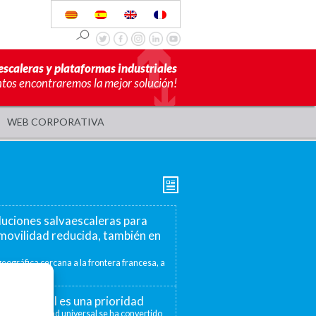
escaleras y plataformas industriales
ntos encontraremos la mejor solución!
WEB CORPORATIVA
luciones salvaescaleras para
movilidad reducida, también en
eográfica cercana a la frontera francesa, a
mite ofrecer...
ad universal es una prioridad
 la accesibilidad universal se ha convertido