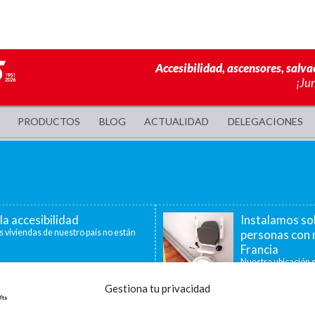
Accesibilidad, ascensores, salva
¡Ju
PRODUCTOS
BLOG
ACTUALIDAD
DELEGACIONES
la accesibilidad
Instalamos so
s viviendas de nuestro país no están
personas con 
Francia
Nuestra ubicación g
40 minutos, nos per
Gestiona tu privacidad
a de ayudas para la
La accesibilid
censores, plataformas
En la última década