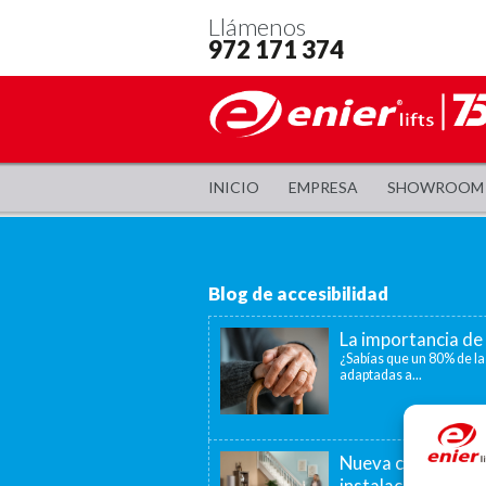
Llámenos
972 171 374
INICIO
EMPRESA
SHOWROOM
Blog de accesibilidad
La importancia de 
¿Sabías que un 80% de la
adaptadas a...
Nueva convocatori
instalación de as