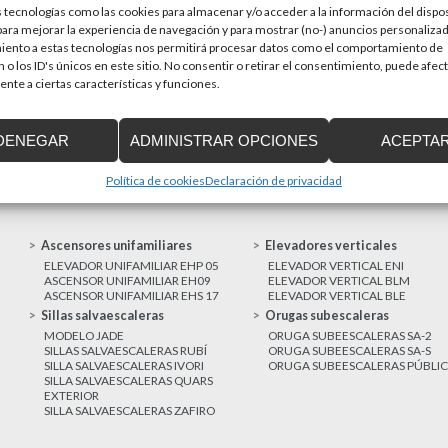
 tecnologías como las cookies para almacenar y/o acceder a la información del dispos
en una prioridad par
sitivos de accesibilidad
ra mejorar la experiencia de navegación y para mostrar (no-) anuncios personalizad
a de Cataluña aprobó el pasado 15 de
iento a estas tecnologías nos permitirá procesar datos como el comportamiento de
 o los ID's únicos en este sitio. No consentir o retirar el consentimiento, puede afec
nte a ciertas características y funciones.
MAS NOTICIAS
DENEGAR
ADMINISTRAR OPCIONES
ACEPTA
Política de cookies
Declaración de privacidad
Ascensores unifamiliares
Elevadores verticales
ELEVADOR UNIFAMILIAR EHP 05
ELEVADOR VERTICAL ENI
ASCENSOR UNIFAMILIAR EH09
ELEVADOR VERTICAL BLM
ASCENSOR UNIFAMILIAR EHS 17
ELEVADOR VERTICAL BLE
Sillas salvaescaleras
Orugas subescaleras
MODELO JADE
ORUGA SUBEESCALERAS SA-2
SILLAS SALVAESCALERAS RUBÍ
ORUGA SUBEESCALERAS SA-S
SILLA SALVAESCALERAS IVORI
ORUGA SUBEESCALERAS PÚBLI
SILLA SALVAESCALERAS QUARS
EXTERIOR
SILLA SALVAESCALERAS ZAFIRO