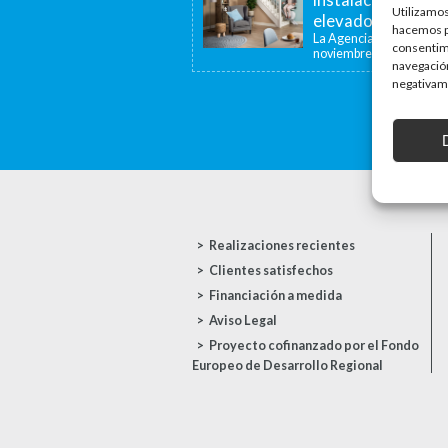
Utilizamos
elevadoras y dispo
hacemos pa
La Agencia de la Viviend
consentim
noviembre de...
navegación
negativame
Realizaciones recientes
Clientes satisfechos
Financiación a medida
Aviso Legal
Proyecto cofinanzado por el Fondo
Europeo de Desarrollo Regional