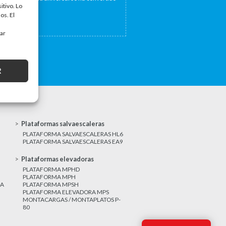
itivo. Lo
a...
os. El
tar
R
Plataformas salvaescaleras
PLATAFORMA SALVAESCALERAS HL6
PLATAFORMA SALVAESCALERAS EA9
Plataformas elevadoras
PLATAFORMA MPHD
PLATAFORMA MPH
CA
PLATAFORMA MPSH
PLATAFORMA ELEVADORA MPS
MONTACARGAS / MONTAPLATOS P-
80