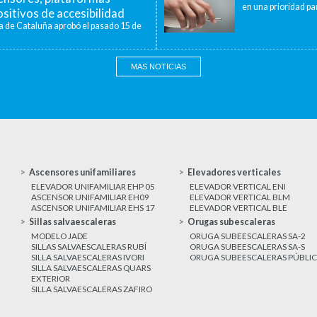
en una prioridad par
sitivos de accesibilidad
a de Cataluña aprobó el pasado 15 de
MAS NOTICIAS
Ascensores unifamiliares
Elevadores verticales
ELEVADOR UNIFAMILIAR EHP 05
ELEVADOR VERTICAL ENI
ASCENSOR UNIFAMILIAR EH09
ELEVADOR VERTICAL BLM
ASCENSOR UNIFAMILIAR EHS 17
ELEVADOR VERTICAL BLE
Sillas salvaescaleras
Orugas subescaleras
MODELO JADE
ORUGA SUBEESCALERAS SA-2
SILLAS SALVAESCALERAS RUBÍ
ORUGA SUBEESCALERAS SA-S
SILLA SALVAESCALERAS IVORI
ORUGA SUBEESCALERAS PÚBLI
SILLA SALVAESCALERAS QUARS
EXTERIOR
SILLA SALVAESCALERAS ZAFIRO