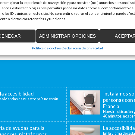
ra mejorar la experiencia de navegación y para mostrar (no-) anuncios personalizad
iento a estas tecnologías nos permitirá procesar datos como el comportamiento de
 o los ID's únicos en este sitio. No consentir o retirar el consentimiento, puede afec
nte a ciertas características y funciones.
DENEGAR
ADMINISTRAR OPCIONES
ACEPTA
Política de cookies
Declaración de privacidad
la accesibilidad
Instalamos so
s viviendas de nuestro país no están
personas con 
Francia
Nuestra ubicación g
40 minutos, nos per
a de ayudas para la
La accesibilid
censores, plataformas
En la última década