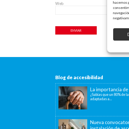
hacemos pa
Web
consentim
navegación
negativame
Blog de accesibilidad
La importancia de 
¿Sabías que un 80% de la
adaptadas a...
Nueva convocatori
instalación de as