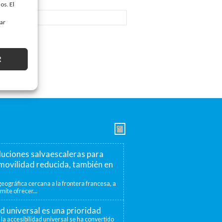
os. El
tar
R
luciones salvaescaleras para
movilidad reducida, también en
eográfica cercana a la frontera francesa, a
mite ofrecer...
ad universal es una prioridad
 la accesibilidad universal se ha convertido