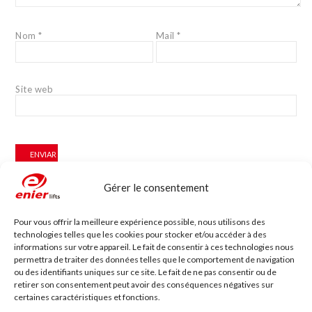
Nom
*
Mail
*
Site web
Gérer le consentement
Accessibilité Blog
Pour vous offrir la meilleure expérience possible, nous utilisons des
technologies telles que les cookies pour stocker et/ou accéder à des
Nous installons des plates-formes élévatrices
informations sur votre appareil. Le fait de consentir à ces technologies nous
pour les personnes à mobilité réduite, y
permettra de traiter des données telles que le comportement de navigation
compris en France
ou des identifiants uniques sur ce site. Le fait de ne pas consentir ou de
Notre emplacement géographique proche de la
frontière française, à 40 minutes, nous permet d’offrir...
retirer son consentement peut avoir des conséquences négatives sur
certaines caractéristiques et fonctions.
Enier estará presente en Interlift, la feria líder