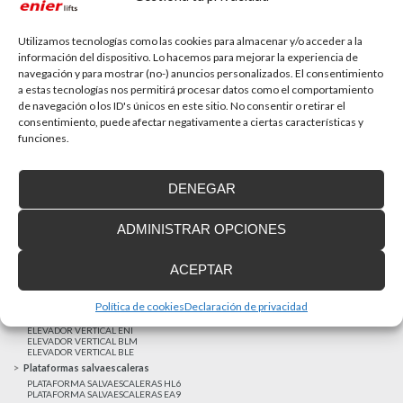
La accesibilidad universal es una prioridad
En la última década la accesibilidad universal se ha
convertido en una prioridad para...
Utilizamos tecnologías como las cookies para almacenar y/o acceder a la
información del dispositivo. Lo hacemos para mejorar la experiencia de
navegación y para mostrar (no-) anuncios personalizados. El consentimiento
a estas tecnologías nos permitirá procesar datos como el comportamiento
MAS NOTICIAS
de navegación o los ID's únicos en este sitio. No consentir o retirar el
consentimiento, puede afectar negativamente a ciertas características y
funciones.
Realizaciones recientes
Clientes satisfechos
DENEGAR
Financiación a medida
Aviso Legal
ADMINISTRAR OPCIONES
Proyecto cofinanzado por el Fondo Europeo de Desarrollo Regional
Ascensores unifamiliares
ACEPTAR
ELEVADOR UNIFAMILIAR EHP 05
ASCENSOR UNIFAMILIAR EH09
ASCENSOR UNIFAMILIAR EHS 17
Política de cookies
Declaración de privacidad
Elevadores verticales
ELEVADOR VERTICAL ENI
ELEVADOR VERTICAL BLM
ELEVADOR VERTICAL BLE
Plataformas salvaescaleras
PLATAFORMA SALVAESCALERAS HL6
PLATAFORMA SALVAESCALERAS EA9