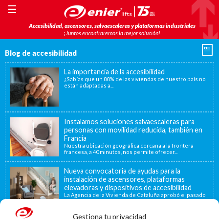
☰
Accesibilidad, ascensores, salvaescaleras y plataformas industriales
¡Juntos encontraremos la mejor solución!
Blog de accesibilidad
La importancia de la accesibilidad
¿Sabías que un 80% de las viviendas de nuestro país no
están adaptadas a...
Instalamos soluciones salvaescaleras para
personas con movilidad reducida, también en
Francia
Nuestra ubicación geográfica cercana a la frontera
francesa, a 40 minutos, nos permite ofrecer...
Nueva convocatoria de ayudas para la
instalación de ascensores, plataformas
elevadoras y dispositivos de accesibilidad
La Agencia de la Vivienda de Cataluña aprobó el pasado
15 de noviembre de...
Gestiona tu privacidad