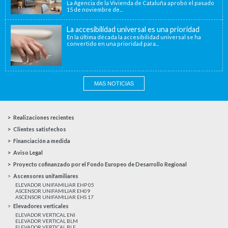
La Agencia de la Vivienda de Cataluña aprobó el pasado
15 de noviembre de...
La accesibilidad universal es una prioridad
En la última década la accesibilidad universal se ha
convertido en una prioridad para...
MAS NOTICIAS
Realizaciones recientes
Clientes satisfechos
Financiación a medida
Aviso Legal
Proyecto cofinanzado por el Fondo Europeo de Desarrollo Regional
Ascensores unifamiliares
ELEVADOR UNIFAMILIAR EHP 05
ASCENSOR UNIFAMILIAR EH09
ASCENSOR UNIFAMILIAR EHS 17
Elevadores verticales
ELEVADOR VERTICAL ENI
ELEVADOR VERTICAL BLM
ELEVADOR VERTICAL BLE