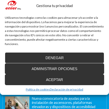
Gestiona tu privacidad
Utilizamos tecnologías como las cookies para almacenar y/o acceder a la
información del dispositivo. Lo hacemos para mejorar la experiencia de
navegación y para mostrar (no-) anuncios personalizados. El consentimiento
a estas tecnologías nos permitirá procesar datos como el comportamiento
de navegación o los ID's únicos en este sitio. No consentir o retirar el
consentimiento, puede afectar negativamente a ciertas características y
Blog de accesibilidad
funciones.
La importancia de la accesibilidad
¿Sabías que un 80% de las viviendas de nuestro país no
están adaptadas a...
DENEGAR
ADMINISTRAR OPCIONES
Instalamos soluciones salvaescaleras para
personas con movilidad reducida, también en
ACEPTAR
Francia
Nuestra ubicación geográfica cercana a la frontera
francesa, a 40 minutos, nos permite ofrecer...
Política de cookies
Declaración de privacidad
Nueva convocatoria de ayudas para la
instalación de ascensores, plataformas
elevadoras y dispositivos de accesibilidad