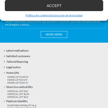
La utilidad de las plataformas elevadoras industriales
ACCEPT
En muchos centros industriales existen distintos niveles que deben
superarse para poder trasladar mercancías...
Política de cookies
Declaración de privacidad
Decidirse por una silla salvaescaleras
Existen distintas situaciones que pueden convertir una silla salvaescaleras
en la mejor o única...
MORE NEWS
Latest realizations
Satisfied customers
Tailored financing
Legal notice
Home Lifts
HOME LIFT EHP 05
HOME LIFT EH 09
HOME LIFT EHS 17
Short rise vertical lifts
VERTICAL LIFT ENI
VERTICAL LIFT BLM
VERTICAL LIFT BLE
Platform Stairlifts
PLATFORM STAIRLIFT HL6