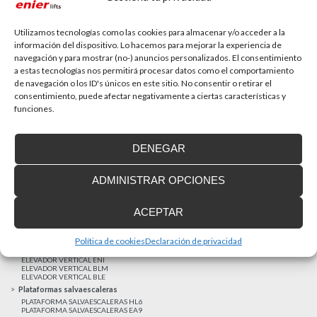
La accesibilidad universal es una prioridad
En la última década la accesibilidad universal se ha
convertido en una prioridad para...
Utilizamos tecnologías como las cookies para almacenar y/o acceder a la
información del dispositivo. Lo hacemos para mejorar la experiencia de
navegación y para mostrar (no-) anuncios personalizados. El consentimiento
a estas tecnologías nos permitirá procesar datos como el comportamiento
MAS NOTICIAS
de navegación o los ID's únicos en este sitio. No consentir o retirar el
consentimiento, puede afectar negativamente a ciertas características y
funciones.
Realizaciones recientes
Clientes satisfechos
DENEGAR
Financiación a medida
Aviso Legal
ADMINISTRAR OPCIONES
Proyecto cofinanzado por el Fondo Europeo de Desarrollo Regional
Ascensores unifamiliares
ACEPTAR
ELEVADOR UNIFAMILIAR EHP 05
ASCENSOR UNIFAMILIAR EH09
ASCENSOR UNIFAMILIAR EHS 17
Política de cookies
Declaración de privacidad
Elevadores verticales
ELEVADOR VERTICAL ENI
ELEVADOR VERTICAL BLM
ELEVADOR VERTICAL BLE
Plataformas salvaescaleras
PLATAFORMA SALVAESCALERAS HL6
PLATAFORMA SALVAESCALERAS EA9