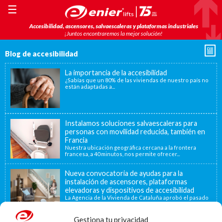
☰
Accesibilidad, ascensores, salvaescaleras y plataformas industriales
¡Juntos encontraremos la mejor solución!
Blog de accesibilidad
La importancia de la accesibilidad
¿Sabías que un 80% de las viviendas de nuestro país no
están adaptadas a...
Instalamos soluciones salvaescaleras para
personas con movilidad reducida, también en
Francia
Nuestra ubicación geográfica cercana a la frontera
francesa, a 40 minutos, nos permite ofrecer...
Nueva convocatoria de ayudas para la
instalación de ascensores, plataformas
elevadoras y dispositivos de accesibilidad
La Agencia de la Vivienda de Cataluña aprobó el pasado
15 de noviembre de...
Gestiona tu privacidad