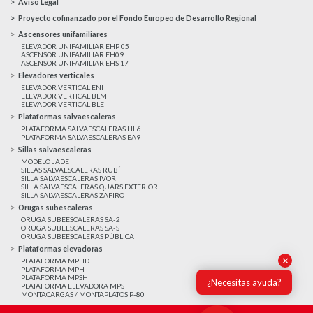
Aviso Legal
Proyecto cofinanzado por el Fondo Europeo de Desarrollo Regional
Ascensores unifamiliares
ELEVADOR UNIFAMILIAR EHP 05
ASCENSOR UNIFAMILIAR EH09
ASCENSOR UNIFAMILIAR EHS 17
Elevadores verticales
ELEVADOR VERTICAL ENI
ELEVADOR VERTICAL BLM
ELEVADOR VERTICAL BLE
Plataformas salvaescaleras
PLATAFORMA SALVAESCALERAS HL6
PLATAFORMA SALVAESCALERAS EA9
Sillas salvaescaleras
MODELO JADE
SILLAS SALVAESCALERAS RUBÍ
SILLA SALVAESCALERAS IVORI
SILLA SALVAESCALERAS QUARS EXTERIOR
SILLA SALVAESCALERAS ZAFIRO
Orugas subescaleras
ORUGA SUBEESCALERAS SA-2
ORUGA SUBEESCALERAS SA-S
ORUGA SUBEESCALERAS PÚBLICA
Plataformas elevadoras
✕
PLATAFORMA MPHD
PLATAFORMA MPH
PLATAFORMA MPSH
¿Necesitas ayuda?
PLATAFORMA ELEVADORA MPS
MONTACARGAS / MONTAPLATOS P-80