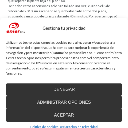
que separan la planta baja del piso 160.
De hecho estos ascensores sólo han fallado una vez, cuando el 8 de
febrero de 2010, un ascensor se quedó atascado entre dos pisos,
atrapando a un grupo de turistas durante 45 minutos. Por suerte no pasó
de ser un susto que poder contar.
Gestiona tu privacidad
Comentarios
Utilizamos tecnologías como las cookies para almacenar y/o acceder a la
alquiler
dice:
Responder
información del dispositivo. Lo hacemos para mejorar la experiencia de
17 de diciembre de 2020 a las 1:21
navegación y para mostrar (no-) anuncios personalizados. El consentimiento
Que maravilla de edificio, enhorabuena por la
a estas tecnologías nos permitirá procesar datos como el comportamiento
obra.
de navegación o los ID's únicos en este sitio. No consentir o retirar el
consentimiento, puede afectar negativamente a ciertas características y
funciones.
Deja tu comentario
Tu dirección de correo electrónico no será publicada.
Los campos
DENEGAR
obligatorios están marcados con
*
ADMINISTRAR OPCIONES
Comentario
ACEPTAR
Política de cookies
Declaración de privacidad