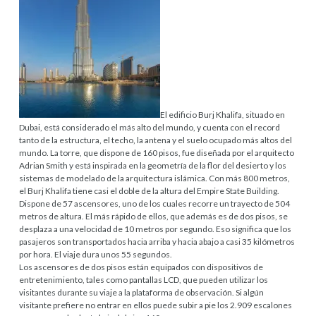
El edificio Burj Khalifa, situado en
Dubai, está considerado el más alto del mundo, y cuenta con el record
tanto de la estructura, el techo, la antena y el suelo ocupado más altos del
mundo. La torre, que dispone de 160 pisos, fue diseñada por el arquitecto
Adrian Smith y está inspirada en la geometría de la flor del desierto y los
sistemas de modelado de la arquitectura islámica. Con más 800 metros,
el Burj Khalifa tiene casi el doble de la altura del Empire State Building.
Dispone de 57 ascensores, uno de los cuales recorre un trayecto de 504
metros de altura. El más rápido de ellos, que además es de dos pisos, se
desplaza a una velocidad de 10 metros por segundo. Eso significa que los
pasajeros son transportados hacia arriba y hacia abajo a casi 35 kilómetros
por hora. El viaje dura unos 55 segundos.
Los ascensores de dos pisos están equipados con dispositivos de
entretenimiento, tales como pantallas LCD, que pueden utilizar los
visitantes durante su viaje a la plataforma de observación. Si algún
visitante prefiere no entrar en ellos puede subir a pie los 2.909 escalones