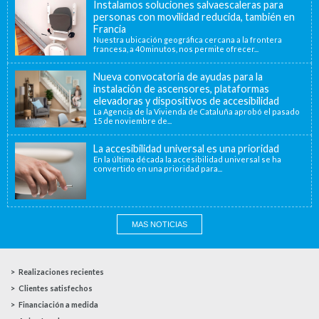
Instalamos soluciones salvaescaleras para
personas con movilidad reducida, también en
Francia
Nuestra ubicación geográfica cercana a la frontera
francesa, a 40 minutos, nos permite ofrecer...
Nueva convocatoria de ayudas para la
instalación de ascensores, plataformas
elevadoras y dispositivos de accesibilidad
La Agencia de la Vivienda de Cataluña aprobó el pasado
15 de noviembre de...
La accesibilidad universal es una prioridad
En la última década la accesibilidad universal se ha
convertido en una prioridad para...
MAS NOTICIAS
Realizaciones recientes
Clientes satisfechos
Financiación a medida