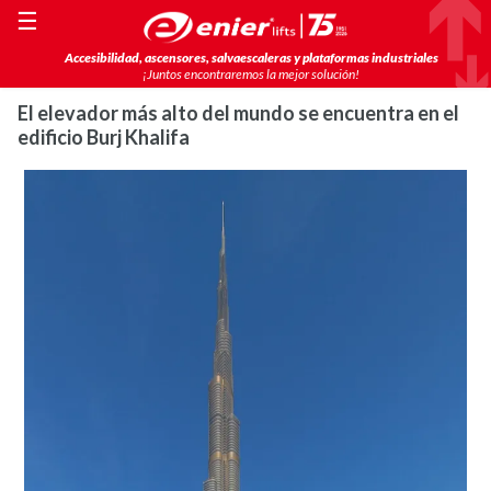
☰
Accesibilidad, ascensores, salvaescaleras y plataformas industriales
¡Juntos encontraremos la mejor solución!
El elevador más alto del mundo se encuentra en el
edificio Burj Khalifa