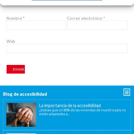
Nombre
*
Correo electrónico
*
Web
Blog de accesibilidad
La importancia de la accesibilidad
¿Sabías que un 80% de las viviendas de nuestro país no
están adaptadas a...