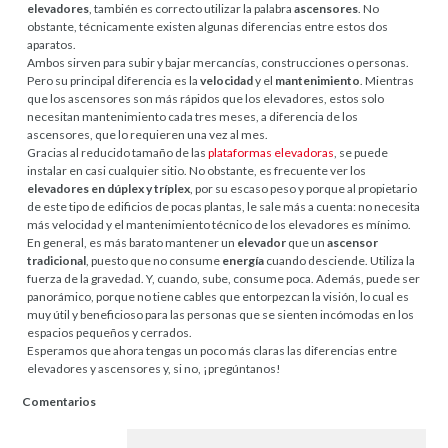
elevadores
, también es correcto utilizar la palabra
ascensores
. No
obstante, técnicamente existen algunas diferencias entre estos dos
aparatos.
Ambos sirven para subir y bajar mercancías, construcciones o personas.
Pero su principal diferencia es la
velocidad
y el
mantenimiento
. Mientras
que los ascensores son más rápidos que los elevadores, estos solo
necesitan mantenimiento cada tres meses, a diferencia de los
ascensores, que lo requieren una vez al mes.
Gracias al reducido tamaño de las
plataformas elevadoras
, se puede
instalar en casi cualquier sitio. No obstante, es frecuente ver los
elevadores en dúplex y tríplex
, por su escaso peso y porque al propietario
de este tipo de edificios de pocas plantas, le sale más a cuenta: no necesita
más velocidad y el mantenimiento técnico de los elevadores es mínimo.
En general, es más barato mantener un
elevador
que un
ascensor
tradicional
, puesto que no consume
energía
cuando desciende. Utiliza la
fuerza de la gravedad. Y, cuando, sube, consume poca. Además, puede ser
panorámico, porque no tiene cables que entorpezcan la visión, lo cual es
muy útil y beneficioso para las personas que se sienten incómodas en los
espacios pequeños y cerrados.
Esperamos que ahora tengas un poco más claras las diferencias entre
elevadores y ascensores y, si no, ¡pregúntanos!
Comentarios