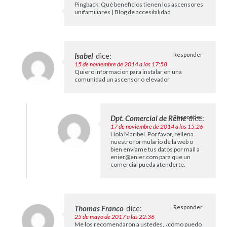
Pingback:
Qué beneficios tienen los ascensores
unifamiliares | Blog de accesibilidad
Isabel
dice:
Responder
15 de noviembre de 2014 a las 17:58
Quiero informacion para instalar en una
comunidad un ascensor o elevador
Dpt. Comercial de Reine
Responder
dice:
17 de noviembre de 2014 a las 15:26
Hola Maribel. Por favor, rellena
nuestro formulario de la web o
bien envíame tus datos por mail a
enier@enier.com
para que un
comercial pueda atenderte.
Thomas Franco
dice:
Responder
25 de mayo de 2017 a las 22:36
Me los recomendaron a ustedes, ¿cómo puedo