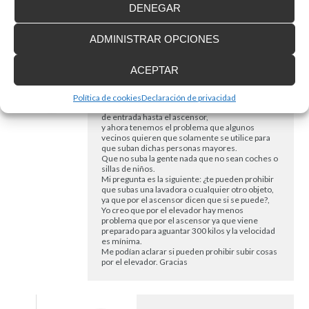
cobertura en su zona. Reciba
DENEGAR
nuestros saludos cordiales.
ADMINISTRAR OPCIONES
ACEPTAR
José Luis Hernández Alonso
dice:
Responder
3 de septiembre de 2019 a las 10:11
Hemos colocado un elevador en el portal de
Política de cookies
Declaración de privacidad
nuestro edificio, para poder salvar las escaleras
de entrada hasta el ascensor,
y ahora tenemos el problema que algunos
vecinos quieren que solamente se utilice para
que suban dichas personas mayores.
Que no suba la gente nada que no sean coches o
sillas de niños.
Mi pregunta es la siguiente: ¿te pueden prohibir
que subas una lavadora o cualquier otro objeto,
ya que por el ascensor dicen que si se puede?,
Yo creo que por el elevador hay menos
problema que por el ascensor ya que viene
preparado para aguantar 300 kilos y la velocidad
es mínima.
Me podían aclarar si pueden prohibir subir cosas
por el elevador. Gracias