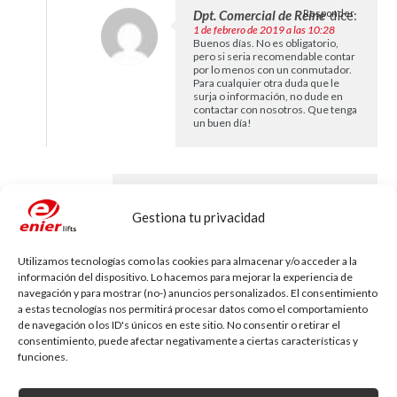
Dpt. Comercial de Reine
Responder
dice:
1 de febrero de 2019 a las 10:28
Buenos días. No es obligatorio,
pero si seria recomendable contar
por lo menos con un conmutador.
Para cualquier otra duda que le
surja o información, no dude en
contactar con nosotros. Que tenga
un buen día!
Claudia Lorca Diaz
dice:
Responder
7 de febrero de 2019 a las 15:55
Gestiona tu privacidad
Hola, ustedes operan en Chile ? el costo de un
elevador para dos pisos, puesto en Rancagua,
como lo obtengo por favor ?
Utilizamos tecnologías como las cookies para almacenar y/o acceder a la
información del dispositivo. Lo hacemos para mejorar la experiencia de
navegación y para mostrar (no-) anuncios personalizados. El consentimiento
a estas tecnologías nos permitirá procesar datos como el comportamiento
Dpt. Comercial de Reine
Responder
dice:
de navegación o los ID's únicos en este sitio. No consentir o retirar el
11 de febrero de 2019 a las 8:44
consentimiento, puede afectar negativamente a ciertas características y
Buenos días. Gracias por
funciones.
demostrar su interés en nuestros
productos. Lamentamos
comunicarle que no tenemos