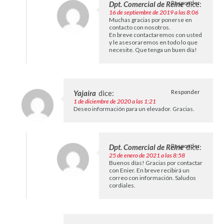
Dpt. Comercial de Reine
Responder
dice:
16 de septiembre de 2019 a las 8:06
Muchas gracias por ponerse en
contacto con nosotros.
En breve contactaremos con usted
y le asesoraremos en todo lo que
necesite. Que tenga un buen día!
Yajaira
dice:
Responder
1 de diciembre de 2020 a las 1:21
Deseo información para un elevador. Gracias.
Dpt. Comercial de Reine
Responder
dice:
25 de enero de 2021 a las 8:58
Buenos días! Gracias por contactar
con Enier. En breve recibirá un
correo con información. Saludos
cordiales.