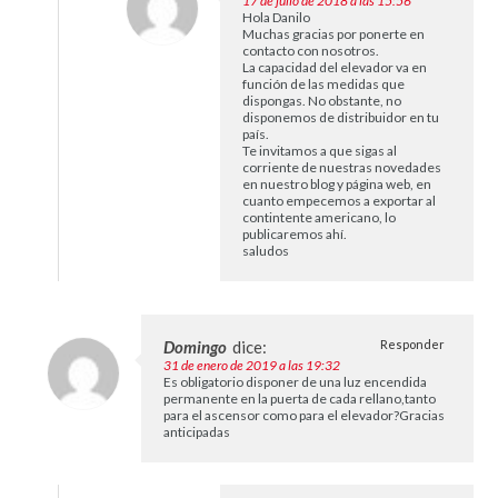
17 de julio de 2018 a las 15:56
Hola Danilo
Muchas gracias por ponerte en
contacto con nosotros.
La capacidad del elevador va en
función de las medidas que
dispongas. No obstante, no
disponemos de distribuidor en tu
país.
Te invitamos a que sigas al
corriente de nuestras novedades
en nuestro blog y página web, en
cuanto empecemos a exportar al
contintente americano, lo
publicaremos ahí.
saludos
Domingo
dice:
Responder
31 de enero de 2019 a las 19:32
Es obligatorio disponer de una luz encendida
permanente en la puerta de cada rellano,tanto
para el ascensor como para el elevador?Gracias
anticipadas