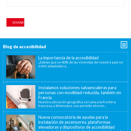
Blog de accesibilidad
La importancia de la accesibilidad
¿Sabías que un 80% de las viviendas de nuestro país no
están adaptadas a...
Instalamos soluciones salvaescaleras para
personas con movilidad reducida, también en
Francia
Nuestra ubicación geográfica cercana a la frontera
francesa, a 40 minutos, nos permite ofrecer...
Nueva convocatoria de ayudas para la
instalación de ascensores, plataformas
elevadoras y dispositivos de accesibilidad