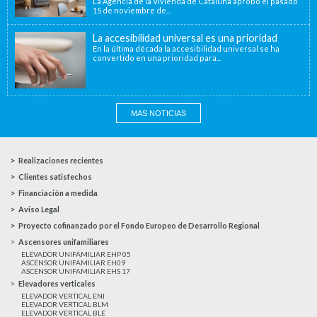
La Agencia de la Vivienda de Cataluña aprobó el pasado
15 de noviembre de...
La accesibilidad universal es una prioridad
En la última década la accesibilidad universal se ha
convertido en una prioridad para...
MAS NOTICIAS
Realizaciones recientes
Clientes satisfechos
Financiación a medida
Aviso Legal
Proyecto cofinanzado por el Fondo Europeo de Desarrollo Regional
Ascensores unifamiliares
ELEVADOR UNIFAMILIAR EHP 05
ASCENSOR UNIFAMILIAR EH09
ASCENSOR UNIFAMILIAR EHS 17
Elevadores verticales
ELEVADOR VERTICAL ENI
ELEVADOR VERTICAL BLM
ELEVADOR VERTICAL BLE