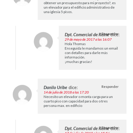
obtener un presupuesto para mi proyecto?, es
un elevador para el edificio administrativo de
una iglesia 5 pisos.
Dpt. Comercial de Reine
Responder
dice:
29 de mayo de 2017 a las 16:07
Hola Thomas
Enseguida le mandamos un email
con detalles para darle más
información.
¡muchas gracias!
Danilo Uribe
dice:
Responder
14 de julio de 2018 a las 17:20
Necesito un elevador o monta carga para un
cuarto piso con capacidad para dos o tres
persona max. en edificio
Dpt. Comercial de Reine
Responder
dice: