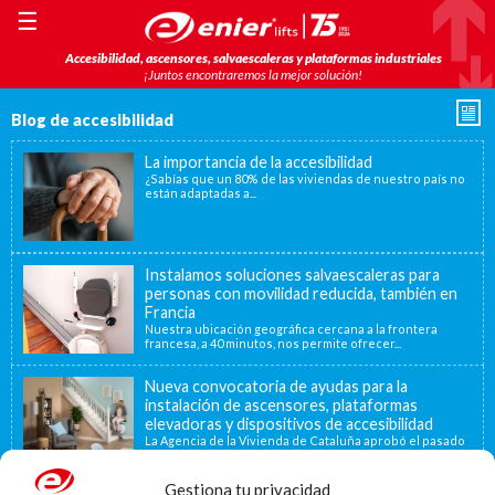
☰
Accesibilidad, ascensores, salvaescaleras y plataformas industriales
¡Juntos encontraremos la mejor solución!
Blog de accesibilidad
La importancia de la accesibilidad
¿Sabías que un 80% de las viviendas de nuestro país no
están adaptadas a...
Instalamos soluciones salvaescaleras para
personas con movilidad reducida, también en
Francia
Nuestra ubicación geográfica cercana a la frontera
francesa, a 40 minutos, nos permite ofrecer...
Nueva convocatoria de ayudas para la
instalación de ascensores, plataformas
elevadoras y dispositivos de accesibilidad
La Agencia de la Vivienda de Cataluña aprobó el pasado
15 de noviembre de...
Gestiona tu privacidad