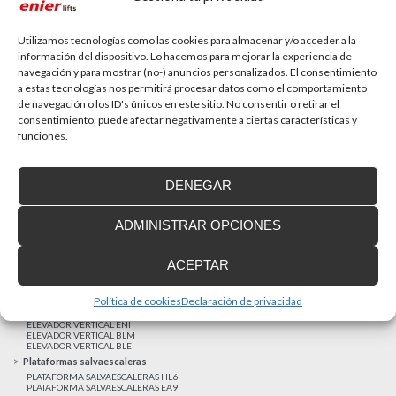
La accesibilidad universal es una prioridad
En la última década la accesibilidad universal se ha
convertido en una prioridad para...
Utilizamos tecnologías como las cookies para almacenar y/o acceder a la
información del dispositivo. Lo hacemos para mejorar la experiencia de
navegación y para mostrar (no-) anuncios personalizados. El consentimiento
a estas tecnologías nos permitirá procesar datos como el comportamiento
MAS NOTICIAS
de navegación o los ID's únicos en este sitio. No consentir o retirar el
consentimiento, puede afectar negativamente a ciertas características y
funciones.
Realizaciones recientes
Clientes satisfechos
DENEGAR
Financiación a medida
Aviso Legal
ADMINISTRAR OPCIONES
Proyecto cofinanzado por el Fondo Europeo de Desarrollo Regional
Ascensores unifamiliares
ACEPTAR
ELEVADOR UNIFAMILIAR EHP 05
ASCENSOR UNIFAMILIAR EH09
ASCENSOR UNIFAMILIAR EHS 17
Política de cookies
Declaración de privacidad
Elevadores verticales
ELEVADOR VERTICAL ENI
ELEVADOR VERTICAL BLM
ELEVADOR VERTICAL BLE
Plataformas salvaescaleras
PLATAFORMA SALVAESCALERAS HL6
PLATAFORMA SALVAESCALERAS EA9