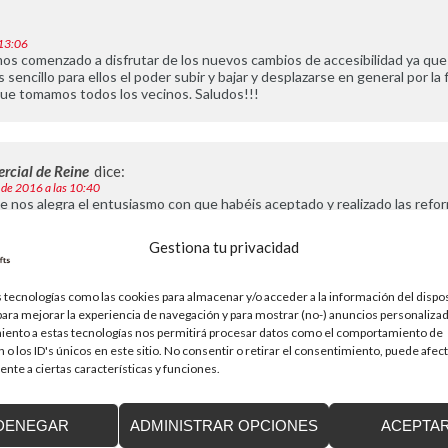
 13:06
s comenzado a disfrutar de los nuevos cambios de accesibilidad ya que
encillo para ellos el poder subir y bajar y desplazarse en general por la f
ue tomamos todos los vecinos. Saludos!!!
rcial de Reine
dice:
 de 2016 a las 10:40
 nos alegra el entusiasmo con que habéis aceptado y realizado las refo
 dices, ahora son otros vecinos los que las necesitan y disfrutan pero ma
a inversión para todos los integrantes de la comunidad. Y este es un crite
Gestiona tu privacidad
 y acepten todos los vecinos. Enhorabuena por vuestro compromiso para 
 tecnologías como las cookies para almacenar y/o acceder a la información del dispos
ra mejorar la experiencia de navegación y para mostrar (no-) anuncios personalizad
iento a estas tecnologías nos permitirá procesar datos como el comportamiento de
 o los ID's únicos en este sitio. No consentir o retirar el consentimiento, puede afec
á publicada.
Los campos obligatorios están marcados con
*
nte a ciertas características y funciones.
DENEGAR
ADMINISTRAR OPCIONES
ACEPTA