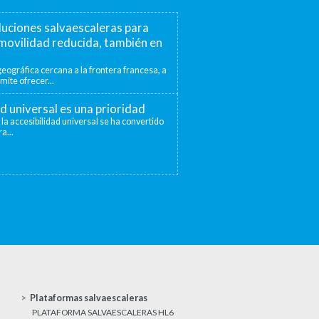
luciones salvaescaleras para
movilidad reducida, también en
eográfica cercana a la frontera francesa, a
mite ofrecer...
ad universal es una prioridad
 la accesibilidad universal se ha convertido
a...
Plataformas salvaescaleras
PLATAFORMA SALVAESCALERAS HL6