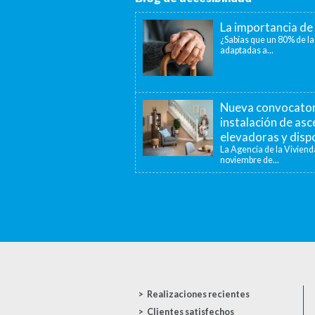
La importancia de 
¿Sabías que un 80% de la
adaptadas a...
Nueva convocatori
instalación de as
elevadoras y dispo
La Agencia de la Viviend
noviembre de...
Realizaciones recientes
Clientes satisfechos