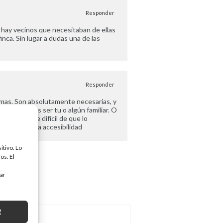
Responder
 hay vecinos que necesitaban de ellas
inca. Sin lugar a dudas una de las
Responder
rmas. Son absolutamente necesarias, y
ñana puedes ser tu o algún familiar. O
rio bastante difícil de que lo
favorecer la accesibilidad
itivo. Lo
os. El
tar
R