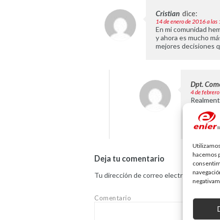
Cristian
dice:
14 de enero de 2016 a las
En mi comunidad hemo
y ahora es mucho más s
mejores decisiones q
Dpt. Come
4 de febrero
Realmente
como bien
sea es un
entiendan
Utilizamos
hacemos pa
Deja tu comentario
consentim
navegación
Tu dirección de correo electrónico no ser
negativame
Comentario