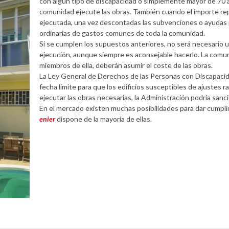
con algún tipo de discapacidad o simplemente mayor de 70 a
comunidad ejecute las obras. También cuando el importe re
ejecutada, una vez descontadas las subvenciones o ayudas 
ordinarias de gastos comunes de toda la comunidad.
Si se cumplen los supuestos anteriores, no será necesario u
ejecución, aunque siempre es aconsejable hacerlo. La comun
miembros de ella, deberán asumir el coste de las obras.
La Ley General de Derechos de las Personas con Discapacida
fecha límite para que los edificios susceptibles de ajustes 
ejecutar las obras necesarias, la Administración podría sanc
En el mercado existen muchas posibilidades para dar cumplim
enier
dispone de la mayoría de ellas.