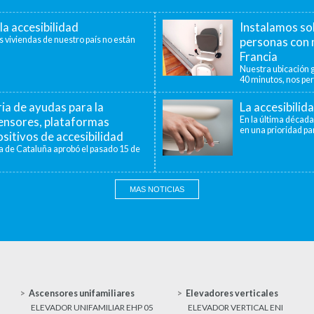
la accesibilidad
Instalamos so
s viviendas de nuestro país no están
personas con 
Francia
Nuestra ubicación g
40 minutos, nos per
a de ayudas para la
La accesibilid
censores, plataformas
En la última década
en una prioridad par
sitivos de accesibilidad
a de Cataluña aprobó el pasado 15 de
MAS NOTICIAS
Ascensores unifamiliares
Elevadores verticales
ELEVADOR UNIFAMILIAR EHP 05
ELEVADOR VERTICAL ENI