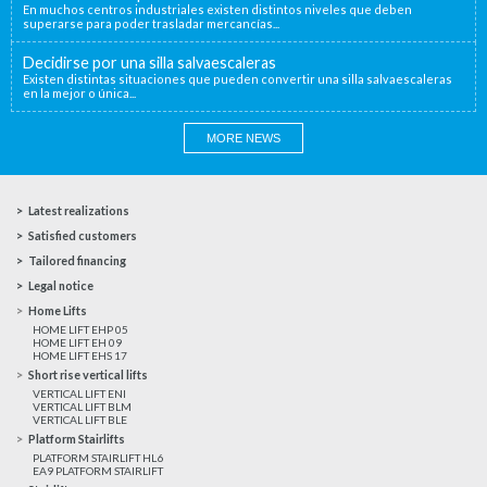
En muchos centros industriales existen distintos niveles que deben
superarse para poder trasladar mercancías...
Decidirse por una silla salvaescaleras
Existen distintas situaciones que pueden convertir una silla salvaescaleras
en la mejor o única...
MORE NEWS
Latest realizations
Satisfied customers
Tailored financing
Legal notice
Home Lifts
HOME LIFT EHP 05
HOME LIFT EH 09
HOME LIFT EHS 17
Short rise vertical lifts
VERTICAL LIFT ENI
VERTICAL LIFT BLM
VERTICAL LIFT BLE
Platform Stairlifts
PLATFORM STAIRLIFT HL6
EA9 PLATFORM STAIRLIFT