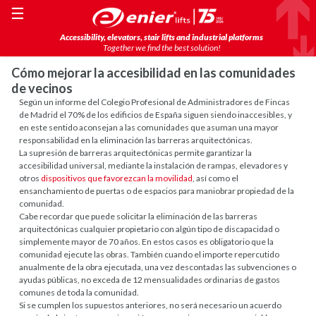
☰
Accessibility, elevators, stair lifts and industrial platforms
Together we find the best solution!
Cómo mejorar la accesibilidad en las comunidades
de vecinos
Según un informe del Colegio Profesional de Administradores de Fincas
de Madrid el 70% de los edificios de España siguen siendo inaccesibles, y
en este sentido aconsejan a las comunidades que asuman una mayor
responsabilidad en la eliminación las barreras arquitectónicas.
La supresión de barreras arquitectónicas permite garantizar la
accesibilidad universal, mediante la instalación de rampas, elevadores y
otros
dispositivos que favorezcan la movilidad
, así como el
ensanchamiento de puertas o de espacios para maniobrar propiedad de la
comunidad.
Cabe recordar que puede solicitar la eliminación de las barreras
arquitectónicas cualquier propietario con algún tipo de discapacidad o
simplemente mayor de 70 años. En estos casos es obligatorio que la
comunidad ejecute las obras. También cuando el importe repercutido
anualmente de la obra ejecutada, una vez descontadas las subvenciones o
ayudas públicas, no exceda de 12 mensualidades ordinarias de gastos
comunes de toda la comunidad.
Si se cumplen los supuestos anteriores, no será necesario un acuerdo