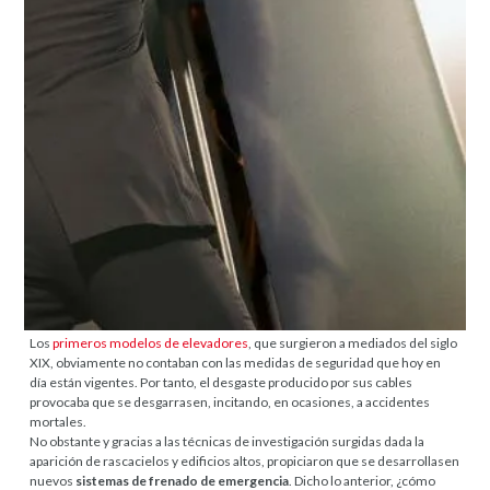
Los
primeros modelos de elevadores
, que surgieron a mediados del siglo
XIX, obviamente no contaban con las medidas de seguridad que hoy en
día están vigentes. Por tanto, el desgaste producido por sus cables
provocaba que se desgarrasen, incitando, en ocasiones, a accidentes
mortales.
No obstante y gracias a las técnicas de investigación surgidas dada la
aparición de rascacielos y edificios altos, propiciaron que se desarrollasen
nuevos
sistemas de frenado de emergencia
. Dicho lo anterior, ¿cómo