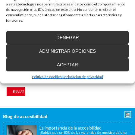
a estas tecnologías nos permitirá procesar datos como el comportamiento
de navegación o los ID's únicos en este sitio. No consentir o retirar el
consentimiento, puede afectar negativamente a ciertas características y
funciones.
DENEGAR
Nombre
*
Correo electrónico
*
ADMINISTRAR OPCIONES
Web
ACEPTAR
Política de cookies
Declaración de privacidad
Blog de accesibilidad
La importancia de la accesibilidad
¿Sabías que un 80% de las viviendas de nuestro país no