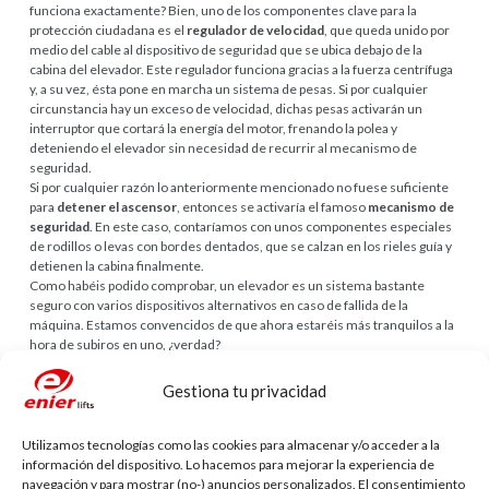
funciona exactamente? Bien, uno de los componentes clave para la
protección ciudadana es el
regulador de velocidad
, que queda unido por
medio del cable al dispositivo de seguridad que se ubica debajo de la
cabina del elevador. Este regulador funciona gracias a la fuerza centrífuga
y, a su vez, ésta pone en marcha un sistema de pesas. Si por cualquier
circunstancia hay un exceso de velocidad, dichas pesas activarán un
interruptor que cortará la energía del motor, frenando la polea y
deteniendo el elevador sin necesidad de recurrir al mecanismo de
seguridad.
Si por cualquier razón lo anteriormente mencionado no fuese suficiente
para
detener el ascensor
, entonces se activaría el famoso
mecanismo de
seguridad
. En este caso, contaríamos con unos componentes especiales
de rodillos o levas con bordes dentados, que se calzan en los rieles guía y
detienen la cabina finalmente.
Como habéis podido comprobar, un elevador es un sistema bastante
seguro con varios dispositivos alternativos en caso de fallida de la
máquina. Estamos convencidos de que ahora estaréis más tranquilos a la
hora de subiros en uno, ¿verdad?
Deja tu comentario
Gestiona tu privacidad
Tu dirección de correo electrónico no será publicada.
Los campos
obligatorios están marcados con
*
Utilizamos tecnologías como las cookies para almacenar y/o acceder a la
información del dispositivo. Lo hacemos para mejorar la experiencia de
Comentario
navegación y para mostrar (no-) anuncios personalizados. El consentimiento