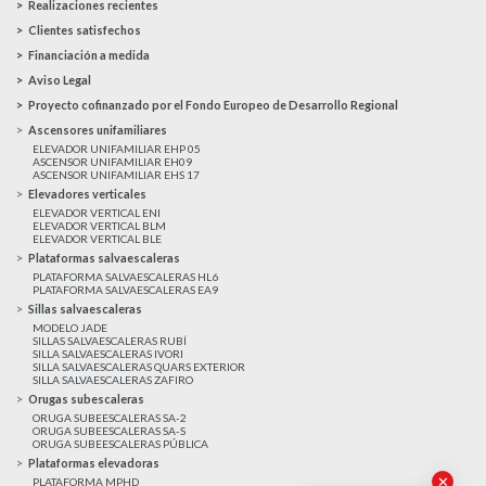
Realizaciones recientes
Clientes satisfechos
Financiación a medida
Aviso Legal
Proyecto cofinanzado por el Fondo Europeo de Desarrollo Regional
Ascensores unifamiliares
ELEVADOR UNIFAMILIAR EHP 05
ASCENSOR UNIFAMILIAR EH09
ASCENSOR UNIFAMILIAR EHS 17
Elevadores verticales
ELEVADOR VERTICAL ENI
ELEVADOR VERTICAL BLM
ELEVADOR VERTICAL BLE
Plataformas salvaescaleras
PLATAFORMA SALVAESCALERAS HL6
PLATAFORMA SALVAESCALERAS EA9
Sillas salvaescaleras
MODELO JADE
SILLAS SALVAESCALERAS RUBÍ
SILLA SALVAESCALERAS IVORI
SILLA SALVAESCALERAS QUARS EXTERIOR
SILLA SALVAESCALERAS ZAFIRO
Orugas subescaleras
ORUGA SUBEESCALERAS SA-2
ORUGA SUBEESCALERAS SA-S
ORUGA SUBEESCALERAS PÚBLICA
Plataformas elevadoras
✕
PLATAFORMA MPHD