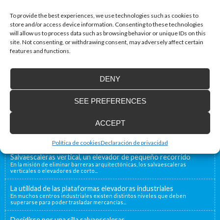
Website
To provide the best experiences, we use technologies such as cookies to
store and/or access device information. Consenting to these technologies
will allow us to process data such as browsing behavior or unique IDs on this
site. Not consenting, or withdrawing consent, may adversely affect certain
features and functions.
DENY
Accessibility Blog
SEE PREFERENCES
Enier will be present at Interlift, the leading
world fair
ACCEPT
From the 13th to the 16th of October, Enier will be
present at Interlift...
Política de cookies
Declaración de privacidad
Salvaescaleras vertical, un elevador de pequeño recorrido
En la misión de eliminar barreras arquitectónicas, los salvaescaleras
verticales o elevadores de corto...
La utilidad de las plataformas elevadoras industriales
En muchos centros industriales existen distintos niveles que deben
superarse para poder trasladar mercancías...
Decidirse por una silla salvaescaleras