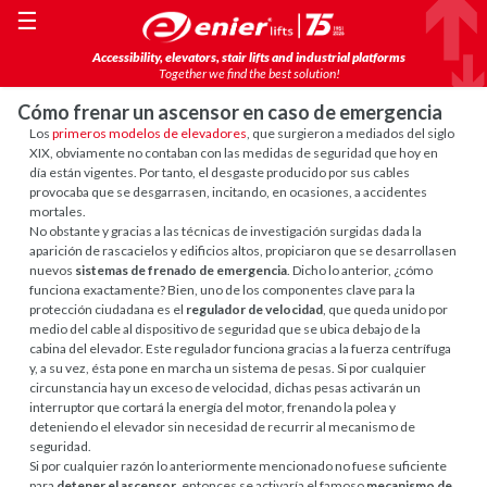
☰
Accessibility, elevators, stair lifts and industrial platforms
Together we find the best solution!
Cómo frenar un ascensor en caso de emergencia
Los
primeros modelos de elevadores
, que surgieron a mediados del siglo
XIX, obviamente no contaban con las medidas de seguridad que hoy en
día están vigentes. Por tanto, el desgaste producido por sus cables
provocaba que se desgarrasen, incitando, en ocasiones, a accidentes
mortales.
No obstante y gracias a las técnicas de investigación surgidas dada la
aparición de rascacielos y edificios altos, propiciaron que se desarrollasen
nuevos
sistemas de frenado de emergencia
. Dicho lo anterior, ¿cómo
funciona exactamente? Bien, uno de los componentes clave para la
protección ciudadana es el
regulador de velocidad
, que queda unido por
medio del cable al dispositivo de seguridad que se ubica debajo de la
cabina del elevador. Este regulador funciona gracias a la fuerza centrífuga
y, a su vez, ésta pone en marcha un sistema de pesas. Si por cualquier
circunstancia hay un exceso de velocidad, dichas pesas activarán un
interruptor que cortará la energía del motor, frenando la polea y
deteniendo el elevador sin necesidad de recurrir al mecanismo de
seguridad.
Si por cualquier razón lo anteriormente mencionado no fuese suficiente
para
detener el ascensor
, entonces se activaría el famoso
mecanismo de