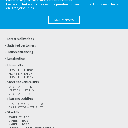
Existen distintas situaciones que pueden convertir una silla salvaescaleras
en la mejor o única...
MORE NEWS
Latest realizations
Satisfied customers
Tailored financing
Legal notice
Home Lifts
HOME LIFT EHP 05
HOME LIFT EH 09
HOME LIFT EHS 17
Short rise vertical lifts
VERTICAL LIFT ENI
VERTICAL LIFT BLM
VERTICAL LIFT BLE
Platform Stairlifts
PLATFORM STAIRLIFT HL6
EA9 PLATFORM STAIRLIFT
Stairlifts
STAIRLIFT JADE
STAIRLIFT RUBÍ
STAIRLIFT IVORI
QUARS OUTDOOR CHAIR STAIRLIFT