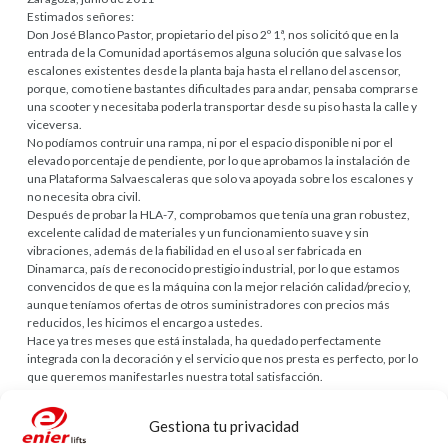
Estimados señores:
Don José Blanco Pastor, propietario del piso 2º 1ª, nos solicitó que en la
entrada de la Comunidad aportásemos alguna solución que salvase los
escalones existentes desde la planta baja hasta el rellano del ascensor,
porque, como tiene bastantes dificultades para andar, pensaba comprarse
una scooter y necesitaba poderla transportar desde su piso hasta la calle y
viceversa.
No podíamos contruir una rampa, ni por el espacio disponible ni por el
elevado porcentaje de pendiente, por lo que aprobamos la instalación de
una Plataforma Salvaescaleras que solo va apoyada sobre los escalones y
no necesita obra civil.
Después de probar la HLA-7, comprobamos que tenía una gran robustez,
excelente calidad de materiales y un funcionamiento suave y sin
vibraciones, además de la fiabilidad en el uso al ser fabricada en
Dinamarca, país de reconocido prestigio industrial, por lo que estamos
convencidos de que es la máquina con la mejor relación calidad/precio y,
aunque teníamos ofertas de otros suministradores con precios más
reducidos, les hicimos el encargo a ustedes.
Hace ya tres meses que está instalada, ha quedado perfectamente
integrada con la decoración y el servicio que nos presta es perfecto, por lo
que queremos manifestarles nuestra total satisfacción.
Estamos a su disposición para enseñar nuestra instalación a cualquier
posible interesado y al igual que nosotros, estamos seguros de que
Gestiona tu privacidad
apostará por la HLA-7.