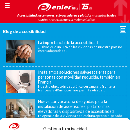
☰
Accesibilidad, ascensores, salvaescaleras y plataformas industriales
¡Juntos encontraremos la mejor solución!
Blog de accesibilidad
La importancia de la accesibilidad
¿Sabías que un 80% de las viviendas de nuestro país no
están adaptadas a...
Instalamos soluciones salvaescaleras para
personas con movilidad reducida, también en
Francia
Nuestra ubicación geográfica cercana a la frontera
francesa, a 40 minutos, nos permite ofrecer...
Nueva convocatoria de ayudas para la
instalación de ascensores, plataformas
elevadoras y dispositivos de accesibilidad
La Agencia de la Vivienda de Cataluña aprobó el pasado
15 de noviembre de...
Gestiona tu privacidad