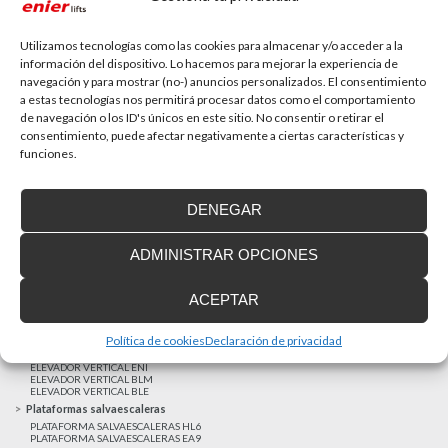
La accesibilidad universal es una prioridad
En la última década la accesibilidad universal se ha
convertido en una prioridad para...
Utilizamos tecnologías como las cookies para almacenar y/o acceder a la
información del dispositivo. Lo hacemos para mejorar la experiencia de
navegación y para mostrar (no-) anuncios personalizados. El consentimiento
a estas tecnologías nos permitirá procesar datos como el comportamiento
MAS NOTICIAS
de navegación o los ID's únicos en este sitio. No consentir o retirar el
consentimiento, puede afectar negativamente a ciertas características y
funciones.
Realizaciones recientes
Clientes satisfechos
DENEGAR
Financiación a medida
Aviso Legal
ADMINISTRAR OPCIONES
Proyecto cofinanzado por el Fondo Europeo de Desarrollo Regional
Ascensores unifamiliares
ACEPTAR
ELEVADOR UNIFAMILIAR EHP 05
ASCENSOR UNIFAMILIAR EH09
ASCENSOR UNIFAMILIAR EHS 17
Política de cookies
Declaración de privacidad
Elevadores verticales
ELEVADOR VERTICAL ENI
ELEVADOR VERTICAL BLM
ELEVADOR VERTICAL BLE
Plataformas salvaescaleras
PLATAFORMA SALVAESCALERAS HL6
PLATAFORMA SALVAESCALERAS EA9