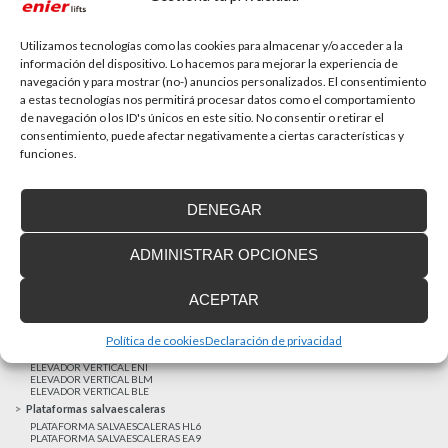
La accesibilidad universal es una prioridad
En la última década la accesibilidad universal se ha
convertido en una prioridad para...
Utilizamos tecnologías como las cookies para almacenar y/o acceder a la
información del dispositivo. Lo hacemos para mejorar la experiencia de
navegación y para mostrar (no-) anuncios personalizados. El consentimiento
a estas tecnologías nos permitirá procesar datos como el comportamiento
MAS NOTICIAS
de navegación o los ID's únicos en este sitio. No consentir o retirar el
consentimiento, puede afectar negativamente a ciertas características y
funciones.
Realizaciones recientes
Clientes satisfechos
DENEGAR
Financiación a medida
Aviso Legal
ADMINISTRAR OPCIONES
Proyecto cofinanzado por el Fondo Europeo de Desarrollo Regional
Ascensores unifamiliares
ACEPTAR
ELEVADOR UNIFAMILIAR EHP 05
ASCENSOR UNIFAMILIAR EH09
ASCENSOR UNIFAMILIAR EHS 17
Política de cookies
Declaración de privacidad
Elevadores verticales
ELEVADOR VERTICAL ENI
ELEVADOR VERTICAL BLM
ELEVADOR VERTICAL BLE
Plataformas salvaescaleras
PLATAFORMA SALVAESCALERAS HL6
PLATAFORMA SALVAESCALERAS EA9