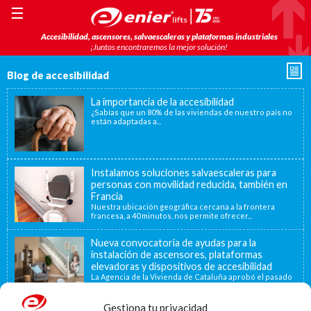
☰
Accesibilidad, ascensores, salvaescaleras y plataformas industriales
¡Juntos encontraremos la mejor solución!
Blog de accesibilidad
La importancia de la accesibilidad
¿Sabías que un 80% de las viviendas de nuestro país no
están adaptadas a...
Instalamos soluciones salvaescaleras para
personas con movilidad reducida, también en
Francia
Nuestra ubicación geográfica cercana a la frontera
francesa, a 40 minutos, nos permite ofrecer...
Nueva convocatoria de ayudas para la
instalación de ascensores, plataformas
elevadoras y dispositivos de accesibilidad
La Agencia de la Vivienda de Cataluña aprobó el pasado
15 de noviembre de...
Gestiona tu privacidad