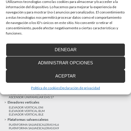
La accesibilidad universal es una prioridad
Utilizamos tecnologías como las cookies para almacenar y/o acceder a la
En la última década la accesibilidad universal se ha
información del dispositivo. Lo hacemos para mejorar la experiencia de
convertido en una prioridad para...
navegación y para mostrar (no-) anuncios personalizados. El consentimiento
a estas tecnologías nos permitirá procesar datos como el comportamiento
de navegación o los ID's únicos en este sitio. No consentir o retirar el
consentimiento, puede afectar negativamente a ciertas características y
MAS NOTICIAS
funciones.
DENEGAR
Realizaciones recientes
Clientes satisfechos
ADMINISTRAR OPCIONES
Financiación a medida
Aviso Legal
ACEPTAR
Proyecto cofinanzado por el Fondo Europeo de Desarrollo Regional
Ascensores unifamiliares
Política de cookies
Declaración de privacidad
ELEVADOR UNIFAMILIAR EHP 05
ASCENSOR UNIFAMILIAR EH09
ASCENSOR UNIFAMILIAR EHS 17
Elevadores verticales
ELEVADOR VERTICAL ENI
ELEVADOR VERTICAL BLM
ELEVADOR VERTICAL BLE
Plataformas salvaescaleras
PLATAFORMA SALVAESCALERAS HL6
PLATAFORMA SALVAESCALERAS EA9