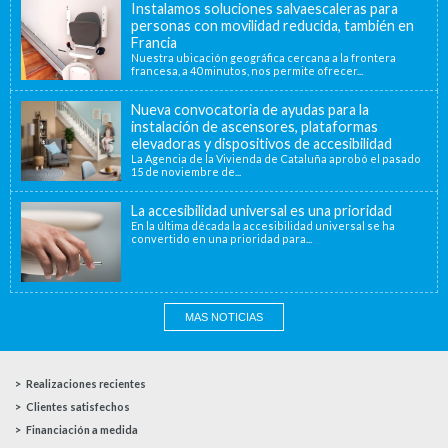
Instalamos soluciones salvaescaleras para
personas con movilidad reducida, también en
Francia
Nuestra ubicación geográfica cercana a la frontera
francesa, a 40 minutos, nos permite ofrecer...
Nueva convocatoria de ayudas para la
instalación de ascensores, plataformas
elevadoras y dispositivos de accesibilidad
La Agencia de la Vivienda de Cataluña aprobó el pasado
15 de noviembre de...
La accesibilidad universal es una prioridad
En la última década la accesibilidad universal se ha
convertido en una prioridad para...
MAS NOTICIAS
Realizaciones recientes
Clientes satisfechos
Financiación a medida