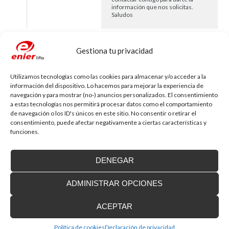
información que nos solicitas.
Saludos
Gestiona tu privacidad
Felisa
dice:
Responder
1 de agosto de 2015 a las 20:02
Buenas tardes,necesito que ustedes se pongan
Utilizamos tecnologías como las cookies para almacenar y/o acceder a la
en contacto conmigo,para que me den
información del dispositivo. Lo hacemos para mejorar la experiencia de
información para haber si se podría poner
navegación y para mostrar (no-) anuncios personalizados. El consentimiento
ascensor en mi «Mancomunidad» si son tan
a estas tecnologías nos permitirá procesar datos como el comportamiento
amables les dejo mi numero de teléfono es el
de navegación o los ID's únicos en este sitio. No consentir o retirar el
660978688 y mi nombre es Felisa,gracias.
consentimiento, puede afectar negativamente a ciertas características y
funciones.
Dpt. Comercial de Reine
Responder
dice:
DENEGAR
4 de febrero de 2016 a las 10:43
He pasado los datos al comercial
de la zona.
ADMINISTRAR OPCIONES
ACEPTAR
felisa
dice:
Responder
Política de cookies
Declaración de privacidad
10 de agosto de 2015 a las 17:14