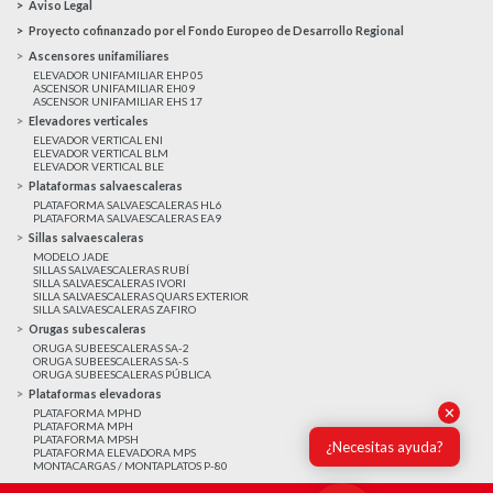
Aviso Legal
Proyecto cofinanzado por el Fondo Europeo de Desarrollo Regional
Ascensores unifamiliares
ELEVADOR UNIFAMILIAR EHP 05
ASCENSOR UNIFAMILIAR EH09
ASCENSOR UNIFAMILIAR EHS 17
Elevadores verticales
ELEVADOR VERTICAL ENI
ELEVADOR VERTICAL BLM
ELEVADOR VERTICAL BLE
Plataformas salvaescaleras
PLATAFORMA SALVAESCALERAS HL6
PLATAFORMA SALVAESCALERAS EA9
Sillas salvaescaleras
MODELO JADE
SILLAS SALVAESCALERAS RUBÍ
SILLA SALVAESCALERAS IVORI
SILLA SALVAESCALERAS QUARS EXTERIOR
SILLA SALVAESCALERAS ZAFIRO
Orugas subescaleras
ORUGA SUBEESCALERAS SA-2
ORUGA SUBEESCALERAS SA-S
ORUGA SUBEESCALERAS PÚBLICA
Plataformas elevadoras
✕
PLATAFORMA MPHD
PLATAFORMA MPH
PLATAFORMA MPSH
¿Necesitas ayuda?
PLATAFORMA ELEVADORA MPS
MONTACARGAS / MONTAPLATOS P-80