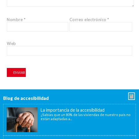
Nombre
*
Correo electrónico
*
Web
Blog de accesibilidad
La importancia de la accesibilidad
¿Sabías que un 80% de las viviendas de nuestro país no
están adaptadas a...