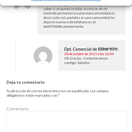
Deseo se pongan en contacto conmigo,para
saber si se puede instalar ascensor en mi
vivienda,pertenezco a una mancomunidad,es
decir,cada seis portales es una comunidad,les
dejo mi numero de teléfono es el
660978688,atentamente.
Dpt. Comercial de Reine
Responder
dice:
28 de octubre de 2015 a las 16:04
Ok Gracias. Contactaremos
contigo. Saludos
Deja tu comentario
Tu dirección de correo electrónico no será publicada.
Los campos
obligatorios están marcados con
*
Comentario