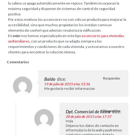
la cabina se apaga automáticamente en reposo. También incorporan la
máxima seguridad y disponen de sistemas de control de seguridad
positiva.
Por estos motivos los ascensores no son sólo un producto para mejorar la
accesibilidad, sino que muchos propietarios los instalan como un
elemento de confort que además revaloriza la edificación.
En
enier
nos hemos especializado en este tipo
ascensores para viviendas
unifamiliares
, con un producto que se adapta siempre a los
requerimientos y condiciones de cada vivienda, y asesoramos a nuestro
clientes para encontrar la solución idónea.
Comentarios
Baldo
dice:
Responder
19 de julio de 2015 a las 13:36
Me gustaría recibir informacion
Dpt. Comercial de Reine
Responder
dice:
28 de julio de 2015 a las 17:37
Hola
Déjanos tus datos de contacto en
el formulario de la web y podremos
contactar contigo para darte la