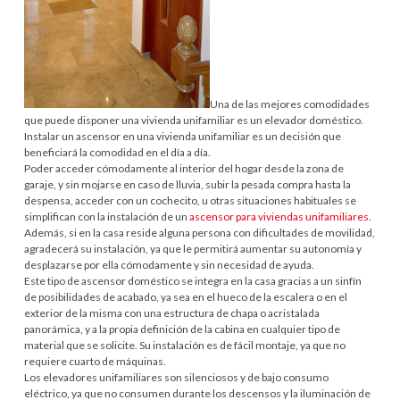
Una de las mejores comodidades
que puede disponer una vivienda unifamiliar es un elevador doméstico.
Instalar un ascensor en una vivienda unifamiliar es un decisión que
beneficiará la comodidad en el día a día.
Poder acceder cómodamente al interior del hogar desde la zona de
garaje, y sin mojarse en caso de lluvia, subir la pesada compra hasta la
despensa, acceder con un cochecito, u otras situaciones habituales se
simplifican con la instalación de un
ascensor para viviendas unifamiliares
.
Además, si en la casa reside alguna persona con dificultades de movilidad,
agradecerá su instalación, ya que le permitirá aumentar su autonomía y
desplazarse por ella cómodamente y sin necesidad de ayuda.
Este tipo de ascensor doméstico se integra en la casa gracias a un sinfín
de posibilidades de acabado, ya sea en el hueco de la escalera o en el
exterior de la misma con una estructura de chapa o acristalada
panorámica, y a la propia definición de la cabina en cualquier tipo de
material que se solicite. Su instalación es de fácil montaje, ya que no
requiere cuarto de máquinas.
Los elevadores unifamiliares son silenciosos y de bajo consumo
eléctrico, ya que no consumen durante los descensos y la iluminación de