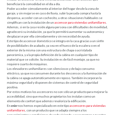
beneficiará la comodidad en el día a día.
Poder acceder cómodamente al interior del hogar desde la zona de
garaje, y sin mojarse en caso de lluvia, subir la pesada compra hasta la
despensa, acceder con un cochecito, u otras situaciones habituales se
simplifican con la instalación de un
ascensor para viviendas unifamiliares
.
Además, si en la casa reside alguna persona con dificultades de movilidad,
agradecerá su instalación, ya que le permitirá aumentar su autonomía y
desplazarse por ella cómodamente y sin necesidad de ayuda.
Este tipo de ascensor doméstico se integra en la casa gracias a un sinfín
de posibilidades de acabado, ya sea en el hueco de la escalera o en el
exterior de la misma con una estructura de chapa o acristalada
panorámica, y a la propia definición de la cabina en cualquier tipo de
material que se solicite. Su instalación es de fácil montaje, ya que no
requiere cuarto de máquinas.
Los elevadores unifamiliares son silenciosos y de bajo consumo
eléctrico, ya que no consumen durante los descensos y la iluminación de
la cabina se apaga automáticamente en reposo. También incorporan la
máxima seguridad y disponen de sistemas de control de seguridad
positiva.
Por estos motivos los ascensores no son sólo un producto para mejorar la
accesibilidad, sino que muchos propietarios los instalan como un
elemento de confort que además revaloriza la edificación.
En
enier
nos hemos especializado en este tipo
ascensores para viviendas
unifamiliares
, con un producto que se adapta siempre a los
requerimientos y condiciones de cada vivienda, y asesoramos a nuestro