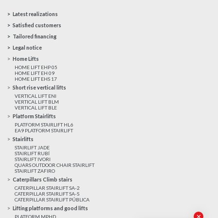
Latest realizations
Satisfied customers
Tailored financing
Legal notice
Home Lifts
HOME LIFT EHP 05
HOME LIFT EH 09
HOME LIFT EHS 17
Short rise vertical lifts
VERTICAL LIFT ENI
VERTICAL LIFT BLM
VERTICAL LIFT BLE
Platform Stairlifts
PLATFORM STAIRLIFT HL6
EA9 PLATFORM STAIRLIFT
Stairlifts
STAIRLIFT JADE
STAIRLIFT RUBÍ
STAIRLIFT IVORI
QUARS OUTDOOR CHAIR STAIRLIFT
STAIRLIFT ZAFIRO
Caterpillars Climb stairs
CATERPILLAR STAIRLIFT SA-2
CATERPILLAR STAIRLIFT SA-S
CATERPILLAR STAIRLIFT PÚBLICA
Lifting platforms and good lifts
✕
PLATFORM MPHD