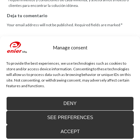
clientes para encontrar la solución idónea.
Deja tu comentario
Your email address will not be published.
Required fields are marked
*
Comentario
Manage consent
To provide the best experiences, we use technologies such as cookies to
store and/or access device information. Consenting to these technologies
will allow us to process data such as browsing behavior or unique IDs on this
site. Not consenting, or withdrawing consent, may adversely affect certain
Name
*
Email
*
features and functions.
DENY
Website
SEE PREFERENCES
ACCEPT