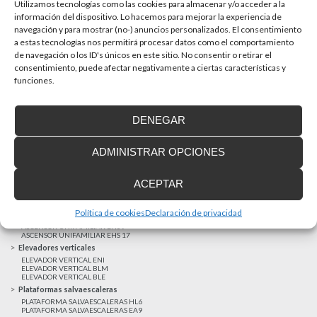
La accesibilidad universal es una prioridad
Utilizamos tecnologías como las cookies para almacenar y/o acceder a la
En la última década la accesibilidad universal se ha
información del dispositivo. Lo hacemos para mejorar la experiencia de
convertido en una prioridad para...
navegación y para mostrar (no-) anuncios personalizados. El consentimiento
a estas tecnologías nos permitirá procesar datos como el comportamiento
de navegación o los ID's únicos en este sitio. No consentir o retirar el
consentimiento, puede afectar negativamente a ciertas características y
MAS NOTICIAS
funciones.
DENEGAR
Realizaciones recientes
Clientes satisfechos
ADMINISTRAR OPCIONES
Financiación a medida
Aviso Legal
ACEPTAR
Proyecto cofinanzado por el Fondo Europeo de Desarrollo Regional
Ascensores unifamiliares
Política de cookies
Declaración de privacidad
ELEVADOR UNIFAMILIAR EHP 05
ASCENSOR UNIFAMILIAR EH09
ASCENSOR UNIFAMILIAR EHS 17
Elevadores verticales
ELEVADOR VERTICAL ENI
ELEVADOR VERTICAL BLM
ELEVADOR VERTICAL BLE
Plataformas salvaescaleras
PLATAFORMA SALVAESCALERAS HL6
PLATAFORMA SALVAESCALERAS EA9