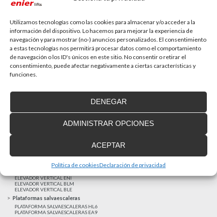
La accesibilidad universal es una prioridad
En la última década la accesibilidad universal se ha
convertido en una prioridad para...
Utilizamos tecnologías como las cookies para almacenar y/o acceder a la
información del dispositivo. Lo hacemos para mejorar la experiencia de
navegación y para mostrar (no-) anuncios personalizados. El consentimiento
a estas tecnologías nos permitirá procesar datos como el comportamiento
MAS NOTICIAS
de navegación o los ID's únicos en este sitio. No consentir o retirar el
consentimiento, puede afectar negativamente a ciertas características y
funciones.
Realizaciones recientes
Clientes satisfechos
DENEGAR
Financiación a medida
Aviso Legal
ADMINISTRAR OPCIONES
Proyecto cofinanzado por el Fondo Europeo de Desarrollo Regional
Ascensores unifamiliares
ACEPTAR
ELEVADOR UNIFAMILIAR EHP 05
ASCENSOR UNIFAMILIAR EH09
ASCENSOR UNIFAMILIAR EHS 17
Política de cookies
Declaración de privacidad
Elevadores verticales
ELEVADOR VERTICAL ENI
ELEVADOR VERTICAL BLM
ELEVADOR VERTICAL BLE
Plataformas salvaescaleras
PLATAFORMA SALVAESCALERAS HL6
PLATAFORMA SALVAESCALERAS EA9