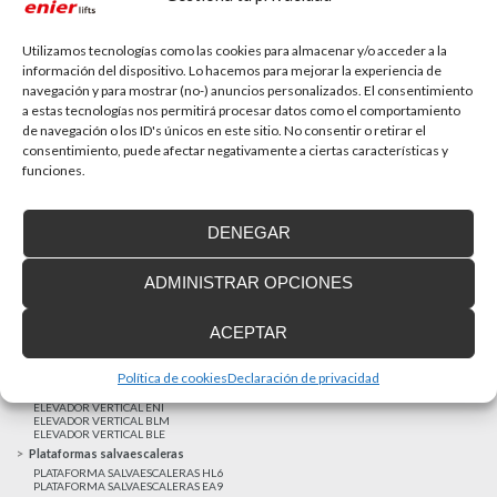
La accesibilidad universal es una prioridad
En la última década la accesibilidad universal se ha
convertido en una prioridad para...
Utilizamos tecnologías como las cookies para almacenar y/o acceder a la
información del dispositivo. Lo hacemos para mejorar la experiencia de
navegación y para mostrar (no-) anuncios personalizados. El consentimiento
a estas tecnologías nos permitirá procesar datos como el comportamiento
MAS NOTICIAS
de navegación o los ID's únicos en este sitio. No consentir o retirar el
consentimiento, puede afectar negativamente a ciertas características y
funciones.
Realizaciones recientes
Clientes satisfechos
DENEGAR
Financiación a medida
Aviso Legal
ADMINISTRAR OPCIONES
Proyecto cofinanzado por el Fondo Europeo de Desarrollo Regional
Ascensores unifamiliares
ACEPTAR
ELEVADOR UNIFAMILIAR EHP 05
ASCENSOR UNIFAMILIAR EH09
ASCENSOR UNIFAMILIAR EHS 17
Política de cookies
Declaración de privacidad
Elevadores verticales
ELEVADOR VERTICAL ENI
ELEVADOR VERTICAL BLM
ELEVADOR VERTICAL BLE
Plataformas salvaescaleras
PLATAFORMA SALVAESCALERAS HL6
PLATAFORMA SALVAESCALERAS EA9