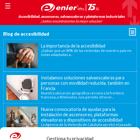
☰
Accesibilidad, ascensores, salvaescaleras y plataformas industriales
¡Juntos encontraremos la mejor solución!
Blog de accesibilidad
La importancia de la accesibilidad
¿Sabías que un 80% de las viviendas de nuestro país no
están adaptadas a...
Instalamos soluciones salvaescaleras para
personas con movilidad reducida, también en
Francia
Nuestra ubicación geográfica cercana a la frontera
francesa, a 40 minutos, nos permite ofrecer...
Nueva convocatoria de ayudas para la
instalación de ascensores, plataformas
elevadoras y dispositivos de accesibilidad
La Agencia de la Vivienda de Cataluña aprobó el pasado
15 de noviembre de...
Gestiona tu privacidad