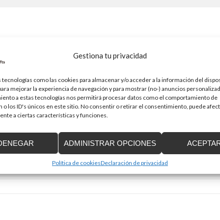
á publicada.
Los campos obligatorios están marcados con
*
Gestiona tu privacidad
 tecnologías como las cookies para almacenar y/o acceder a la información del dispos
ra mejorar la experiencia de navegación y para mostrar (no-) anuncios personalizad
iento a estas tecnologías nos permitirá procesar datos como el comportamiento de
 o los ID's únicos en este sitio. No consentir o retirar el consentimiento, puede afec
nte a ciertas características y funciones.
Correo electrónico
*
DENEGAR
ADMINISTRAR OPCIONES
ACEPTA
Política de cookies
Declaración de privacidad