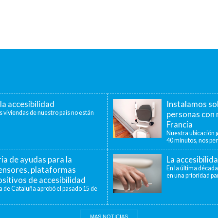
la accesibilidad
Instalamos so
s viviendas de nuestro país no están
personas con 
Francia
Nuestra ubicación g
40 minutos, nos per
a de ayudas para la
La accesibilid
censores, plataformas
En la última década
en una prioridad par
sitivos de accesibilidad
a de Cataluña aprobó el pasado 15 de
MAS NOTICIAS