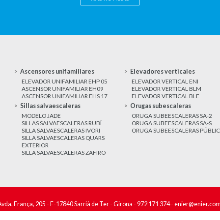
Ascensores unifamiliares
Elevadores verticales
ELEVADOR UNIFAMILIAR EHP 05
ELEVADOR VERTICAL ENI
ASCENSOR UNIFAMILIAR EH09
ELEVADOR VERTICAL BLM
ASCENSOR UNIFAMILIAR EHS 17
ELEVADOR VERTICAL BLE
Sillas salvaescaleras
Orugas subescaleras
MODELO JADE
ORUGA SUBEESCALERAS SA-2
SILLAS SALVAESCALERAS RUBÍ
ORUGA SUBEESCALERAS SA-S
SILLA SALVAESCALERAS IVORI
ORUGA SUBEESCALERAS PÚBLI
SILLA SALVAESCALERAS QUARS
EXTERIOR
SILLA SALVAESCALERAS ZAFIRO
Avda. França, 205 - E-17840 Sarrià de Ter - Girona -
972 171 374
-
enier@enier.co