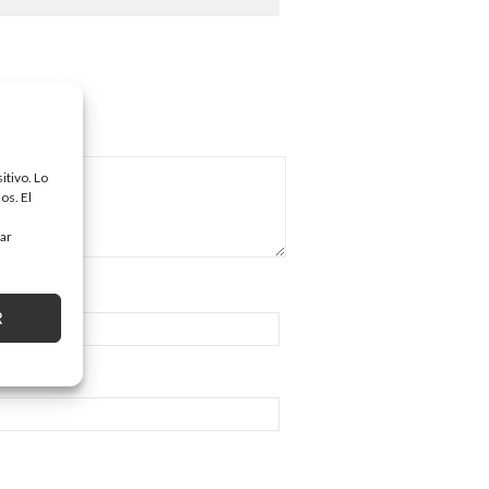
itivo. Lo
os. El
tar
R