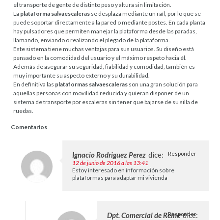
el transporte de gente de distinto peso y altura sin limitación.
La
plataforma salvaescaleras
se desplaza mediante un raíl, por lo que se
puede soportar directamente a la pared o mediante postes. En cada planta
hay pulsadores que permiten manejar la plataforma desde las paradas,
llamando, enviando o realizando el plegado de la plataforma.
Este sistema tiene muchas ventajas para sus usuarios. Su diseño está
pensado en la comodidad del usuario y el máximo respeto hacia él.
Además de asegurar su seguridad, fiabilidad y comodidad, también es
muy importante su aspecto externo y su durabilidad.
En definitiva las
plataformas salvaescaleras
son una gran solución para
aquellas personas con movilidad reducida y quieran disponer de un
sistema de transporte por escaleras sin tener que bajarse de su silla de
ruedas.
Comentarios
Ignacio Rodriguez Perez
dice:
Responder
12 de junio de 2016 a las 13:41
Estoy interesado en información sobre
plataformas para adaptar mi vivienda
Dpt. Comercial de Reine
Responder
dice: