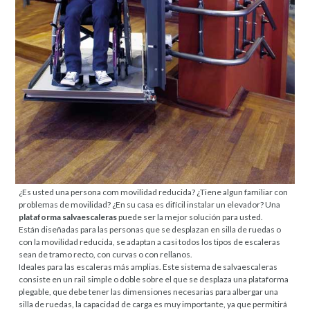
¿Es usted una persona com movilidad reducida? ¿Tiene algun familiar con
problemas de movilidad? ¿En su casa es difícil instalar un elevador? Una
plataforma salvaescaleras
puede ser la mejor solución para usted.
Están diseñadas para las personas que se desplazan en silla de ruedas o
con la movilidad reducida, se adaptan a casi todos los tipos de escaleras
sean de tramo recto, con curvas o con rellanos.
Ideales para las escaleras más amplias. Este sistema de salvaescaleras
consiste en un rail simple o doble sobre el que se desplaza una plataforma
plegable, que debe tener las dimensiones necesarias para albergar una
silla de ruedas, la capacidad de carga es muy importante, ya que permitirá