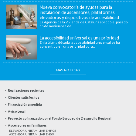
Nueva convocatoria de ayudas para la
instalación de ascensores, plataformas
elevadoras y dispositivos de accesibilidad
La Agencia de la Vivienda de Cataluña aprobó el pasado
15 de noviembre de...
La accesibilidad universal es una prioridad
En la última década la accesibilidad universal se ha
convertido en una prioridad para...
MAS NOTICIAS
Realizaciones recientes
Clientes satisfechos
Financiación a medida
Aviso Legal
Proyecto cofinanzado por el Fondo Europeo de Desarrollo Regional
Ascensores unifamiliares
ELEVADOR UNIFAMILIAR EHP 05
ASCENSOR UNIFAMILIAR EH09