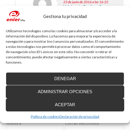
23 de junio de 2016 a las 16:22
Hola Ignacio. Puedes rellenar
nuestro formulario web o bien
contactar con nosotros
Gestiona tu privacidad
telefónicamente y así podremos
darte más información acerca de
los diversos modelos de
Utilizamos tecnologías como las cookies para almacenar y/o acceder a la
plataformas que pueden
información del dispositivo. Lo hacemos para mejorar la experiencia de
interesarte. Gracias.
navegación y para mostrar (no-) anuncios personalizados. El consentimiento
a estas tecnologías nos permitirá procesar datos como el comportamiento
de navegación o los ID's únicos en este sitio. No consentir o retirar el
Deja tu comentario
consentimiento, puede afectar negativamente a ciertas características y
funciones.
Tu dirección de correo electrónico no será publicada.
Los campos
obligatorios están marcados con
*
DENEGAR
Comentario
ADMINISTRAR OPCIONES
ACEPTAR
Política de cookies
Declaración de privacidad
Nombre
*
Correo electrónico
*