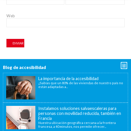
Web
Blog de accesibilidad
La importancia de la accesibilidad
¿Sabías que un 80% de las viviendas de nuestro país no
están adaptadas a...
Instalamos soluciones salvaescaleras para
personas con movilidad reducida, también en
Francia
Nuestra ubicación geográfica cercana a la frontera
francesa, a 40 minutos, nos permite ofrecer...