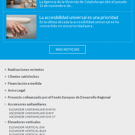
La Agencia de la Vivienda de Cataluña aprobó el pasado
15 de noviembre de...
La accesibilidad universal es una prioridad
En la última década la accesibilidad universal se ha
convertido en una prioridad para...
MAS NOTICIAS
Realizaciones recientes
Clientes satisfechos
Financiación a medida
Aviso Legal
Proyecto cofinanzado por el Fondo Europeo de Desarrollo Regional
Ascensores unifamiliares
ELEVADOR UNIFAMILIAR EHP 05
ASCENSOR UNIFAMILIAR EH09
ASCENSOR UNIFAMILIAR EHS 17
Elevadores verticales
ELEVADOR VERTICAL ENI
ELEVADOR VERTICAL BLM
ELEVADOR VERTICAL BLE