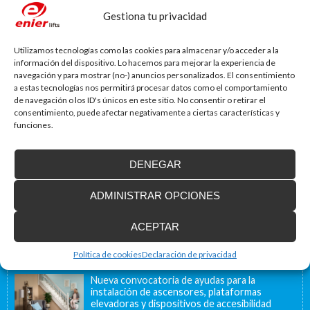
Gestiona tu privacidad
Utilizamos tecnologías como las cookies para almacenar y/o acceder a la
información del dispositivo. Lo hacemos para mejorar la experiencia de
navegación y para mostrar (no-) anuncios personalizados. El consentimiento
a estas tecnologías nos permitirá procesar datos como el comportamiento
de navegación o los ID's únicos en este sitio. No consentir o retirar el
consentimiento, puede afectar negativamente a ciertas características y
Blog de accesibilidad
funciones.
La importancia de la accesibilidad
¿Sabías que un 80% de las viviendas de nuestro país no
están adaptadas a...
DENEGAR
ADMINISTRAR OPCIONES
Instalamos soluciones salvaescaleras para
personas con movilidad reducida, también en
ACEPTAR
Francia
Nuestra ubicación geográfica cercana a la frontera
francesa, a 40 minutos, nos permite ofrecer...
Política de cookies
Declaración de privacidad
Nueva convocatoria de ayudas para la
instalación de ascensores, plataformas
elevadoras y dispositivos de accesibilidad