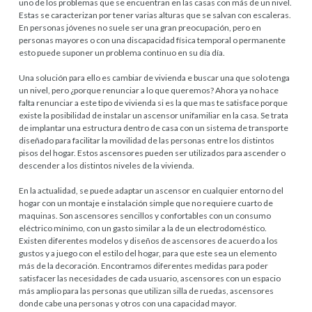
uno de los problemas que se encuentran en las casas con más de un nivel.
Estas se caracterizan por tener varias alturas que se salvan con escaleras.
En personas jóvenes no suele ser una gran preocupación, pero en
personas mayores o con una discapacidad física temporal o permanente
esto puede suponer un problema continuo en su día día.
Una solución para ello es cambiar de vivienda e buscar una que solo tenga
un nivel, pero ¿porque renunciar a lo que queremos? Ahora ya no hace
falta renunciar a este tipo de vivienda si es la que mas te satisface porque
existe la posibilidad de instalar un ascensor unifamiliar en la casa. Se trata
de implantar una estructura dentro de casa con un sistema de transporte
diseñado para facilitar la movilidad de las personas entre los distintos
pisos del hogar. Estos ascensores pueden ser utilizados para ascender o
descender a los distintos niveles de la vivienda.
En la actualidad, se puede adaptar un ascensor en cualquier entorno del
hogar con un montaje e instalación simple que no requiere cuarto de
maquinas. Son ascensores sencillos y confortables con un consumo
eléctrico mínimo, con un gasto similar a la de un electrodoméstico.
Existen diferentes modelos y diseños de ascensores de acuerdo a los
gustos y a juego con el estilo del hogar, para que este sea un elemento
más de la decoración. Encontramos diferentes medidas para poder
satisfacer las necesidades de cada usuario, ascensores con un espacio
más amplio para las personas que utilizan silla de ruedas, ascensores
donde cabe una personas y otros con una capacidad mayor.