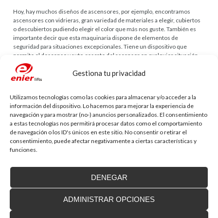
Hoy, hay muchos diseños de ascensores, por ejemplo, encontramos
ascensores con vidrieras, gran variedad de materiales a elegir, cubiertos
o descubiertos pudiendo elegir el color que más nos guste. También es
importante decir que esta maquinaria dispone de elementos de
seguridad para situaciones excepcionales. Tiene un dispositivo que
permite el descenso y auto-rescate del ascensor en cualquier situación.
Una vez instalado el ascensor, los gastos de mantenimiento son mínimos.
Gestiona tu privacidad
Implantar un ascensor en nuestra casa aumenta la calidad de vida de las
personas mejorando su movilidad dentro del hogar. Incrementa la
Utilizamos tecnologías como las cookies para almacenar y/o acceder a la
seguridad de las personas con problemas de movilidad, ya que se deja de
información del dispositivo. Lo hacemos para mejorar la experiencia de
correr un peligro diario enfrentándose a los diferentes desniveles del
navegación y para mostrar (no-) anuncios personalizados. El consentimiento
hogar. También es una buena solución para no tener que cargar con las
a estas tecnologías nos permitirá procesar datos como el comportamiento
maletas o muebles varios por las escalera y sin duda una buena inversión
de navegación o los ID's únicos en este sitio. No consentir o retirar el
de futuro. Cuando uno se hace mayor o padece un accidente no tiene
consentimiento, puede afectar negativamente a ciertas características y
porque cambiar su vida por problemas de movilidad y accesibilidad en su
funciones.
propia casa. Ahora con los ascensores unifamiliares, de facil instalación,
podremos continuar viviendo allí donde siempre hemos querido de
forma independiente y segura.
DENEGAR
Deja tu comentario
ADMINISTRAR OPCIONES
Tu dirección de correo electrónico no será publicada.
Los campos
obligatorios están marcados con
*