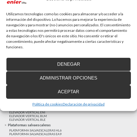
La accesibilidad universal es una prioridad
En la última década la accesibilidad universal se ha
convertido en una prioridad para...
Utilizamos tecnologías como las cookies para almacenar y/o acceder a la
información del dispositivo. Lo hacemos para mejorar la experiencia de
navegación y para mostrar (no-) anuncios personalizados. El consentimiento
a estas tecnologías nos permitirá procesar datos como el comportamiento
MAS NOTICIAS
de navegación o los ID's únicos en este sitio. No consentir o retirar el
consentimiento, puede afectar negativamente a ciertas características y
funciones.
Realizaciones recientes
Clientes satisfechos
DENEGAR
Financiación a medida
Aviso Legal
ADMINISTRAR OPCIONES
Proyecto cofinanzado por el Fondo Europeo de Desarrollo Regional
Ascensores unifamiliares
ACEPTAR
ELEVADOR UNIFAMILIAR EHP 05
ASCENSOR UNIFAMILIAR EH09
ASCENSOR UNIFAMILIAR EHS 17
Política de cookies
Declaración de privacidad
Elevadores verticales
ELEVADOR VERTICAL ENI
ELEVADOR VERTICAL BLM
ELEVADOR VERTICAL BLE
Plataformas salvaescaleras
PLATAFORMA SALVAESCALERAS HL6
PLATAFORMA SALVAESCALERAS EA9