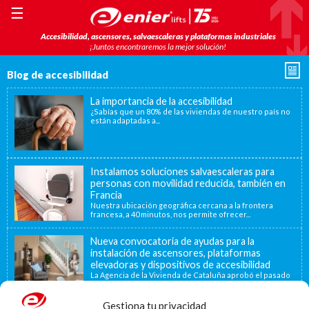
☰
Accesibilidad, ascensores, salvaescaleras y plataformas industriales
¡Juntos encontraremos la mejor solución!
Blog de accesibilidad
La importancia de la accesibilidad
¿Sabías que un 80% de las viviendas de nuestro país no
están adaptadas a...
Instalamos soluciones salvaescaleras para
personas con movilidad reducida, también en
Francia
Nuestra ubicación geográfica cercana a la frontera
francesa, a 40 minutos, nos permite ofrecer...
Nueva convocatoria de ayudas para la
instalación de ascensores, plataformas
elevadoras y dispositivos de accesibilidad
La Agencia de la Vivienda de Cataluña aprobó el pasado
15 de noviembre de...
Gestiona tu privacidad