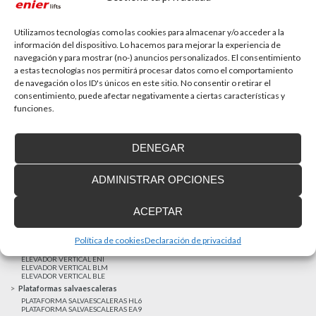
La accesibilidad universal es una prioridad
En la última década la accesibilidad universal se ha
convertido en una prioridad para...
Utilizamos tecnologías como las cookies para almacenar y/o acceder a la
información del dispositivo. Lo hacemos para mejorar la experiencia de
navegación y para mostrar (no-) anuncios personalizados. El consentimiento
a estas tecnologías nos permitirá procesar datos como el comportamiento
MAS NOTICIAS
de navegación o los ID's únicos en este sitio. No consentir o retirar el
consentimiento, puede afectar negativamente a ciertas características y
funciones.
Realizaciones recientes
Clientes satisfechos
DENEGAR
Financiación a medida
Aviso Legal
ADMINISTRAR OPCIONES
Proyecto cofinanzado por el Fondo Europeo de Desarrollo Regional
Ascensores unifamiliares
ACEPTAR
ELEVADOR UNIFAMILIAR EHP 05
ASCENSOR UNIFAMILIAR EH09
ASCENSOR UNIFAMILIAR EHS 17
Política de cookies
Declaración de privacidad
Elevadores verticales
ELEVADOR VERTICAL ENI
ELEVADOR VERTICAL BLM
ELEVADOR VERTICAL BLE
Plataformas salvaescaleras
PLATAFORMA SALVAESCALERAS HL6
PLATAFORMA SALVAESCALERAS EA9