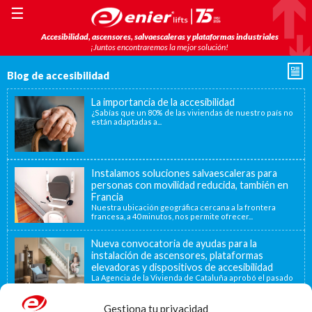
☰
Accesibilidad, ascensores, salvaescaleras y plataformas industriales
¡Juntos encontraremos la mejor solución!
Blog de accesibilidad
La importancia de la accesibilidad
¿Sabías que un 80% de las viviendas de nuestro país no
están adaptadas a...
Instalamos soluciones salvaescaleras para
personas con movilidad reducida, también en
Francia
Nuestra ubicación geográfica cercana a la frontera
francesa, a 40 minutos, nos permite ofrecer...
Nueva convocatoria de ayudas para la
instalación de ascensores, plataformas
elevadoras y dispositivos de accesibilidad
La Agencia de la Vivienda de Cataluña aprobó el pasado
15 de noviembre de...
Gestiona tu privacidad