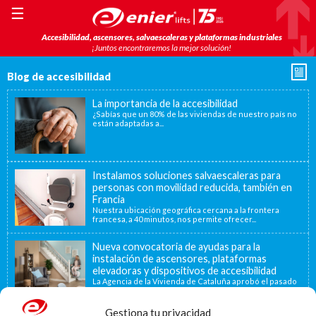
☰
Accesibilidad, ascensores, salvaescaleras y plataformas industriales
¡Juntos encontraremos la mejor solución!
Blog de accesibilidad
La importancia de la accesibilidad
¿Sabías que un 80% de las viviendas de nuestro país no
están adaptadas a...
Instalamos soluciones salvaescaleras para
personas con movilidad reducida, también en
Francia
Nuestra ubicación geográfica cercana a la frontera
francesa, a 40 minutos, nos permite ofrecer...
Nueva convocatoria de ayudas para la
instalación de ascensores, plataformas
elevadoras y dispositivos de accesibilidad
La Agencia de la Vivienda de Cataluña aprobó el pasado
15 de noviembre de...
Gestiona tu privacidad