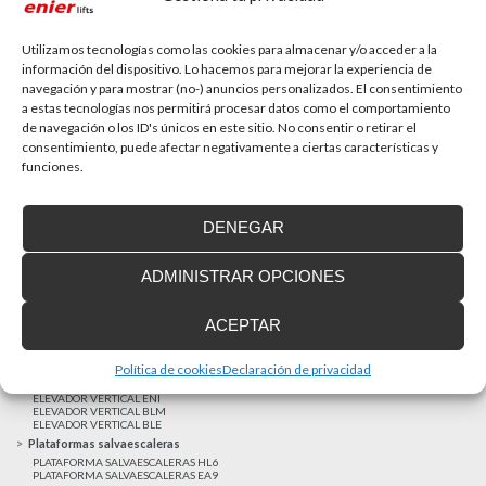
La accesibilidad universal es una prioridad
En la última década la accesibilidad universal se ha
convertido en una prioridad para...
Utilizamos tecnologías como las cookies para almacenar y/o acceder a la
información del dispositivo. Lo hacemos para mejorar la experiencia de
navegación y para mostrar (no-) anuncios personalizados. El consentimiento
a estas tecnologías nos permitirá procesar datos como el comportamiento
MAS NOTICIAS
de navegación o los ID's únicos en este sitio. No consentir o retirar el
consentimiento, puede afectar negativamente a ciertas características y
funciones.
Realizaciones recientes
Clientes satisfechos
DENEGAR
Financiación a medida
Aviso Legal
ADMINISTRAR OPCIONES
Proyecto cofinanzado por el Fondo Europeo de Desarrollo Regional
Ascensores unifamiliares
ACEPTAR
ELEVADOR UNIFAMILIAR EHP 05
ASCENSOR UNIFAMILIAR EH09
ASCENSOR UNIFAMILIAR EHS 17
Política de cookies
Declaración de privacidad
Elevadores verticales
ELEVADOR VERTICAL ENI
ELEVADOR VERTICAL BLM
ELEVADOR VERTICAL BLE
Plataformas salvaescaleras
PLATAFORMA SALVAESCALERAS HL6
PLATAFORMA SALVAESCALERAS EA9