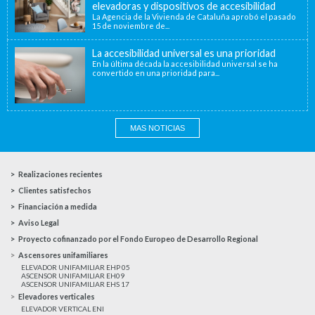
elevadoras y dispositivos de accesibilidad
La Agencia de la Vivienda de Cataluña aprobó el pasado
15 de noviembre de...
La accesibilidad universal es una prioridad
En la última década la accesibilidad universal se ha
convertido en una prioridad para...
MAS NOTICIAS
Realizaciones recientes
Clientes satisfechos
Financiación a medida
Aviso Legal
Proyecto cofinanzado por el Fondo Europeo de Desarrollo Regional
Ascensores unifamiliares
ELEVADOR UNIFAMILIAR EHP 05
ASCENSOR UNIFAMILIAR EH09
ASCENSOR UNIFAMILIAR EHS 17
Elevadores verticales
ELEVADOR VERTICAL ENI