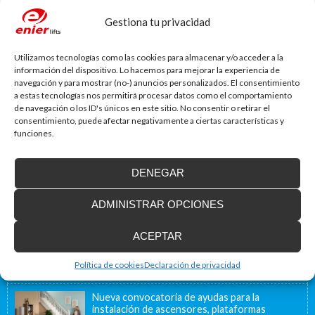
Web
Gestiona tu privacidad
Utilizamos tecnologías como las cookies para almacenar y/o acceder a la
información del dispositivo. Lo hacemos para mejorar la experiencia de
navegación y para mostrar (no-) anuncios personalizados. El consentimiento
a estas tecnologías nos permitirá procesar datos como el comportamiento
de navegación o los ID's únicos en este sitio. No consentir o retirar el
consentimiento, puede afectar negativamente a ciertas características y
Blog de accesibilidad
funciones.
La importancia de la accesibilidad
¿Sabías que un 80% de las viviendas de nuestro país no
DENEGAR
están adaptadas a...
ADMINISTRAR OPCIONES
Instalamos soluciones salvaescaleras para
ACEPTAR
personas con movilidad reducida, también en
Francia
Nuestra ubicación geográfica cercana a la frontera
Política de cookies
Declaración de privacidad
francesa, a 40 minutos, nos permite ofrecer...
Nueva convocatoria de ayudas para la
instalación de ascensores, plataformas