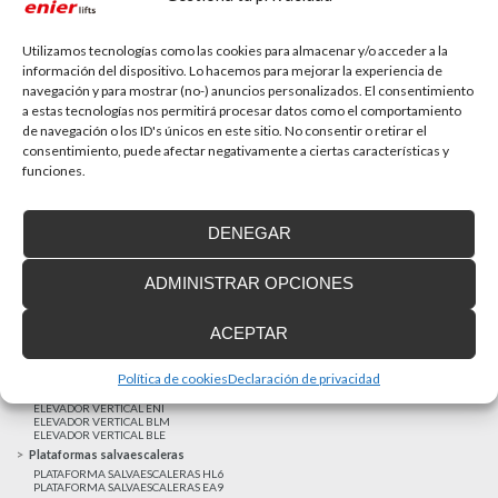
La accesibilidad universal es una prioridad
En la última década la accesibilidad universal se ha
convertido en una prioridad para...
Utilizamos tecnologías como las cookies para almacenar y/o acceder a la
información del dispositivo. Lo hacemos para mejorar la experiencia de
navegación y para mostrar (no-) anuncios personalizados. El consentimiento
a estas tecnologías nos permitirá procesar datos como el comportamiento
MAS NOTICIAS
de navegación o los ID's únicos en este sitio. No consentir o retirar el
consentimiento, puede afectar negativamente a ciertas características y
funciones.
Realizaciones recientes
Clientes satisfechos
DENEGAR
Financiación a medida
Aviso Legal
ADMINISTRAR OPCIONES
Proyecto cofinanzado por el Fondo Europeo de Desarrollo Regional
Ascensores unifamiliares
ACEPTAR
ELEVADOR UNIFAMILIAR EHP 05
ASCENSOR UNIFAMILIAR EH09
ASCENSOR UNIFAMILIAR EHS 17
Política de cookies
Declaración de privacidad
Elevadores verticales
ELEVADOR VERTICAL ENI
ELEVADOR VERTICAL BLM
ELEVADOR VERTICAL BLE
Plataformas salvaescaleras
PLATAFORMA SALVAESCALERAS HL6
PLATAFORMA SALVAESCALERAS EA9