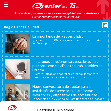
☰
Accesibilidad, ascensores, salvaescaleras y plataformas industriales
¡Juntos encontraremos la mejor solución!
Blog de accesibilidad
La importancia de la accesibilidad
¿Sabías que un 80% de las viviendas de nuestro país no
están adaptadas a...
Instalamos soluciones salvaescaleras para
personas con movilidad reducida, también en
Francia
Nuestra ubicación geográfica cercana a la frontera
francesa, a 40 minutos, nos permite ofrecer...
Nueva convocatoria de ayudas para la
instalación de ascensores, plataformas
elevadoras y dispositivos de accesibilidad
La Agencia de la Vivienda de Cataluña aprobó el pasado
15 de noviembre de...
Gestiona tu privacidad