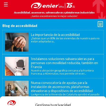
☰
Accesibilidad, ascensores, salvaescaleras y plataformas industriales
¡Juntos encontraremos la mejor solución!
Blog de accesibilidad
La importancia de la accesibilidad
¿Sabías que un 80% de las viviendas de nuestro país no
están adaptadas a...
Instalamos soluciones salvaescaleras para
personas con movilidad reducida, también en
Francia
Nuestra ubicación geográfica cercana a la frontera
francesa, a 40 minutos, nos permite ofrecer...
Nueva convocatoria de ayudas para la
instalación de ascensores, plataformas
elevadoras y dispositivos de accesibilidad
La Agencia de la Vivienda de Cataluña aprobó el pasado
15 de noviembre de...
Gestiona tu privacidad