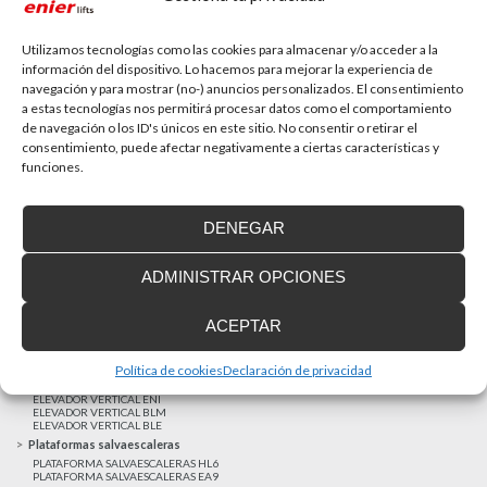
La accesibilidad universal es una prioridad
En la última década la accesibilidad universal se ha
convertido en una prioridad para...
Utilizamos tecnologías como las cookies para almacenar y/o acceder a la
información del dispositivo. Lo hacemos para mejorar la experiencia de
navegación y para mostrar (no-) anuncios personalizados. El consentimiento
a estas tecnologías nos permitirá procesar datos como el comportamiento
MAS NOTICIAS
de navegación o los ID's únicos en este sitio. No consentir o retirar el
consentimiento, puede afectar negativamente a ciertas características y
funciones.
Realizaciones recientes
Clientes satisfechos
DENEGAR
Financiación a medida
Aviso Legal
ADMINISTRAR OPCIONES
Proyecto cofinanzado por el Fondo Europeo de Desarrollo Regional
Ascensores unifamiliares
ACEPTAR
ELEVADOR UNIFAMILIAR EHP 05
ASCENSOR UNIFAMILIAR EH09
ASCENSOR UNIFAMILIAR EHS 17
Política de cookies
Declaración de privacidad
Elevadores verticales
ELEVADOR VERTICAL ENI
ELEVADOR VERTICAL BLM
ELEVADOR VERTICAL BLE
Plataformas salvaescaleras
PLATAFORMA SALVAESCALERAS HL6
PLATAFORMA SALVAESCALERAS EA9