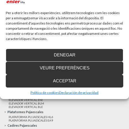
Recupera l’entrevista de TV Girona a Fran González,
gerent d’Enier. Aquest passat 17 de...
Per a oferir les millors experiències, utilitzem tecnologies com les cookies
per a emmagatzemar i/o accedir a la informació del dispositiu. El
consentiment d'aquestes tecnologies ens permetrà processar dades com el
MÉS NOTÍCIES
comportament de navegació o les identificacions úniques en aquest lloc. No
consentir o retirar el consentiment, pot afectar negativament unes certes
característiques i funcions.
Realitzacions recents
Clients satisfets
DENEGAR
Finançament a mida
Avis Legal
VEURE PREFERÈNCIES
Projecte cofinançat pel Fons Europeu de Desenvolupament Regional
Ascensors Unifamiliars
ACCEPTAR
ELEVADOR UNIFAMILIAR EHP 05
ASCENSOR UNIFAMILIAR EH 09
ASCENSOR UNIFAMILIAR EHS 17
Política de cookies
Declaración de privacidad
Elevadors Verticals
ELEVADOR VERTICAL ENI
ELEVADOR VERTICAL BLM
ELEVADOR VERTICAL BLE
Plataformes Pujaescales
PLATAFORMA PUJAESCALES HL6
PLATAFORMA PUJAESCALES EA9
Cadires Pujaescales