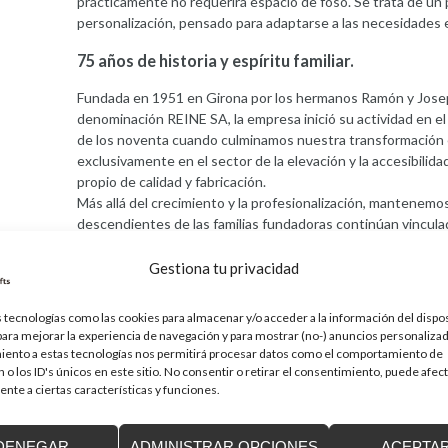
prácticamente no requerirá espacio de foso. Se trata de un
personalización, pensado para adaptarse a las necesidades es
75 años de historia y espíritu familiar.
Fundada en 1951 en Girona por los hermanos Ramón y Josep
denominación REINE SA, la empresa inició su actividad en el 
de los noventa cuando culminamos nuestra transformación e
exclusivamente en el sector de la elevación y la accesibilid
propio de calidad y fabricación.
Más allá del crecimiento y la profesionalización, mantenemos 
descendientes de las familias fundadoras continúan vincula
Administración, garantizando la continuidad de los valores
día: proximidad, calidad y compromiso.
Gestiona tu privacidad
75 años después, seguimos trabajando con la misma vocación
adaptarnos a las necesidades de cada cliente.
 tecnologías como las cookies para almacenar y/o acceder a la información del dispos
ra mejorar la experiencia de navegación y para mostrar (no-) anuncios personalizad
iento a estas tecnologías nos permitirá procesar datos como el comportamiento de
 o los ID's únicos en este sitio. No consentir o retirar el consentimiento, puede afec
nte a ciertas características y funciones.
á publicada.
Los campos obligatorios están marcados con
*
DENEGAR
ADMINISTRAR OPCIONES
ACEPTA