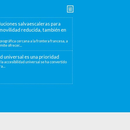
luciones salvaescaleras para
movilidad reducida, también en
eográfica cercana a la frontera francesa, a
mite ofrecer...
ad universal es una prioridad
 la accesibilidad universal se ha convertido
a...