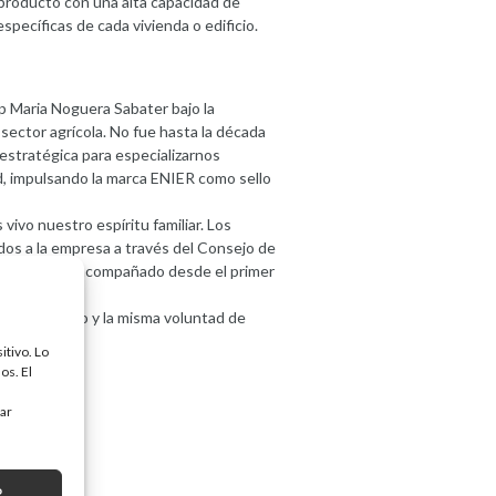
 producto con una alta capacidad de
pecíficas de cada vivienda o edificio.
 Maria Noguera Sabater bajo la
sector agrícola. No fue hasta la década
stratégica para especializarnos
ad, impulsando la marca ENIER como sello
vivo nuestro espíritu familiar. Los
dos a la empresa a través del Consejo de
 que nos han acompañado desde el primer
 de servicio y la misma voluntad de
itivo. Lo
os. El
tar
R