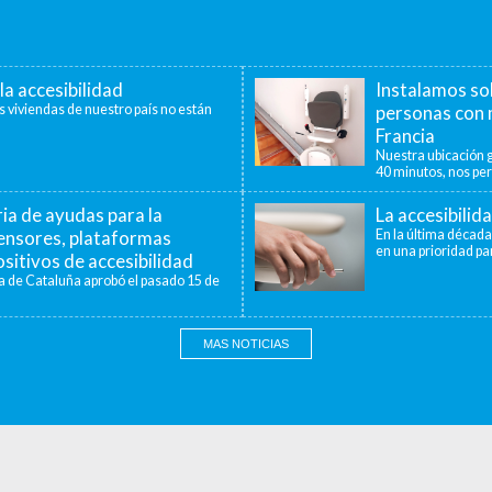
la accesibilidad
Instalamos so
s viviendas de nuestro país no están
personas con 
Francia
Nuestra ubicación g
40 minutos, nos per
a de ayudas para la
La accesibilid
censores, plataformas
En la última década
en una prioridad par
sitivos de accesibilidad
a de Cataluña aprobó el pasado 15 de
MAS NOTICIAS