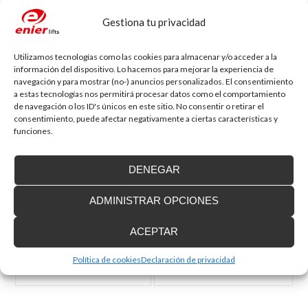
https://web.gencat.cat/ca/tramits/tramits-
temes/Subvencions_arranjament_interior
Gestiona tu privacidad
O
presencialmente
, en las oficinas locales de vivienda que tengan
convenio con la Agència de l’Habitatge de Catalunya.
En ambos casos,
solo podrás presentar una única solicitud de
Utilizamos tecnologías como las cookies para almacenar y/o acceder a la
subvención
.
información del dispositivo. Lo hacemos para mejorar la experiencia de
navegación y para mostrar (no-) anuncios personalizados. El consentimiento
a estas tecnologías nos permitirá procesar datos como el comportamiento
Deja tu comentario
de navegación o los ID's únicos en este sitio. No consentir o retirar el
consentimiento, puede afectar negativamente a ciertas características y
Tu dirección de correo electrónico no será publicada.
Los campos
obligatorios están marcados con
*
funciones.
Comentario
DENEGAR
ADMINISTRAR OPCIONES
ACEPTAR
Nombre
*
Correo electrónico
*
Política de cookies
Declaración de privacidad