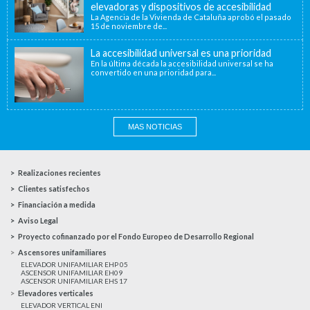
elevadoras y dispositivos de accesibilidad
La Agencia de la Vivienda de Cataluña aprobó el pasado
15 de noviembre de...
La accesibilidad universal es una prioridad
En la última década la accesibilidad universal se ha
convertido en una prioridad para...
MAS NOTICIAS
Realizaciones recientes
Clientes satisfechos
Financiación a medida
Aviso Legal
Proyecto cofinanzado por el Fondo Europeo de Desarrollo Regional
Ascensores unifamiliares
ELEVADOR UNIFAMILIAR EHP 05
ASCENSOR UNIFAMILIAR EH09
ASCENSOR UNIFAMILIAR EHS 17
Elevadores verticales
ELEVADOR VERTICAL ENI