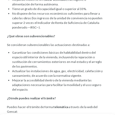
alimentación de forma autónoma.
Tiene un grado de discapacidad igual o superior al 33%.
No dispone de los recursos económicos suficientes para llevar a
cabo las obras (los ingresos de la unidad de convivencia no pueden
superar 2 veces el Indicador de Renta de Suficiencia de Cataluña
ponderado —IRSC—).
¿Qué obras son subvencionables?
Se consideran subvencionables las actuaciones destinadas a:
Garantizar las condiciones básicas de habitabilidad dentro del
espacio útil interior de la vivienda, incluyendo la reparación o
sustitución de cerramientos exteriores en mal estado y el arreglo
de los pavimentos.
Actualizar las instalaciones de agua, gas, electricidad, calefacción y
saneamiento, de acuerdo con la normativa vigente.
Mejorar la accesibilidad dentro de la vivienda mediante las
adaptaciones necesarias para facilitar la movilidad y el uso seguro
del espacio.
¿Dónde puedes realizar el trámite?
Puedes hacer el trámite de forma
telemática
a través de la web del
Gencat: