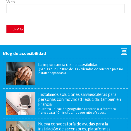
Web
Blog de accesibilidad
La importancia de la accesibilidad
¿Sabías que un 80% de las viviendas de nuestro país no
están adaptadas a...
Instalamos soluciones salvaescaleras para
personas con movilidad reducida, también en
Francia
Nuestra ubicación geográfica cercana a la frontera
francesa, a 40 minutos, nos permite ofrecer...
Nueva convocatoria de ayudas para la
instalación de ascensores, plataformas