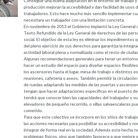
Conseguir una buena adaptación en el entorno de trabajo y
producción mejoran la accesibilidad y dan facilidad de usos 
trabajadores. Esto hace mucho más sencillo implementar cua
necesitara un trabajador con una limitación concreta.
En noviembre de 2013 el Gobierno implantó la Ley General d
Texto Refundido de la Ley General de derechos de las perso
social. El objetivo de esta ley es eliminar los impedimentos
del pleno ejercicio de sus derechos para garantiza la integr
actividad laboral plena y normalizada como el resto de ciuda
Algunas recomendaciones generales para tener un entorno d
hacer un estudio del espacio para diseñar espacios flexibles 
los ascensores hasta el lugar, mesa de trabajo o distintos 
reuniones, cafetería o aseos. También permitir la circulación
de ruedas adaptando las medidas de las puertas y ascensores
tengan que hacer adaptaciones especificas en el puesto de tr
tendrá que conocer bien las capacidades del trabajador y sus
elevadores de pequeño recorrido, o sillas salvaescaleras pu
cometido.
Para que este colectivo se incorpore en los sitios de trabaj
las acciones necesarias para posibilitar su accesibilidad y n
integrar de forma real en la sociedad. Además este hecho n
problemas físicos, sino que también favorece a que mejore el