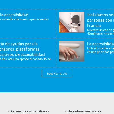
la accesibilidad
Instalamos so
s viviendas de nuestro país no están
personas con 
Francia
Nuestra ubicación g
40 minutos, nos per
a de ayudas para la
La accesibilid
censores, plataformas
En la última década
en una prioridad par
sitivos de accesibilidad
a de Cataluña aprobó el pasado 15 de
MAS NOTICIAS
Ascensores unifamiliares
Elevadores verticales