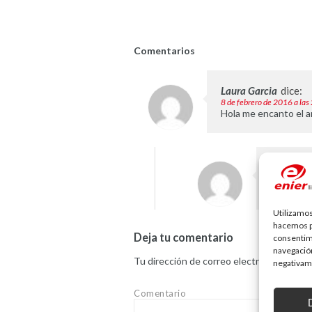
Comentarios
Laura Garcia
dice:
8 de febrero de 2016 a las
Hola me encanto el a
Dpt. Come
24 de febre
gracias L
Utilizamos
hacemos pa
Deja tu comentario
consentim
navegación
Tu dirección de correo electrónico no ser
negativame
Comentario