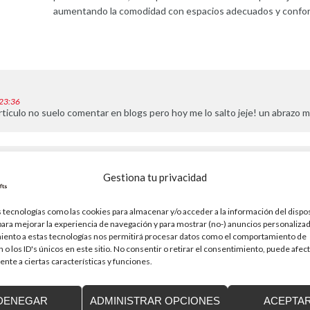
aumentando la comodidad con espacios adecuados y confor
 23:36
rticulo no suelo comentar en blogs pero hoy me lo salto jeje! un abrazo 
rcial de Reine
dice:
Gestiona tu privacidad
ro de 2016 a las 13:26
aura. Saludos
 tecnologías como las cookies para almacenar y/o acceder a la información del dispos
ra mejorar la experiencia de navegación y para mostrar (no-) anuncios personalizad
iento a estas tecnologías nos permitirá procesar datos como el comportamiento de
 o los ID's únicos en este sitio. No consentir o retirar el consentimiento, puede afec
á publicada.
Los campos obligatorios están marcados con
*
nte a ciertas características y funciones.
DENEGAR
ADMINISTRAR OPCIONES
ACEPTA