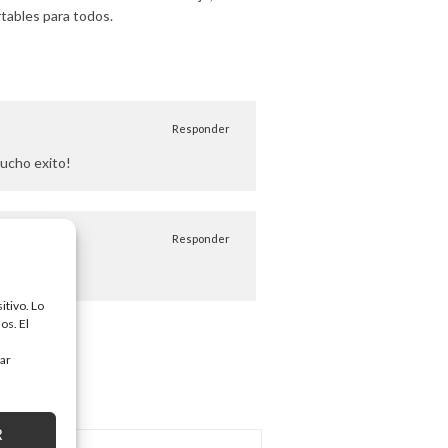
tables para todos.
Responder
mucho exito!
Responder
itivo. Lo
os. El
tar
R