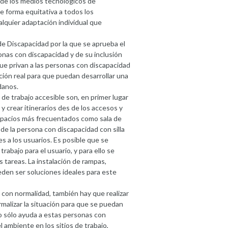
 de los medios tecnológicos de
de forma equitativa a todos los
lquier adaptación individual que
e Discapacidad por la que se aprueba el
nas con discapacidad y de su inclusión
 que privan a las personas con discapacidad
ación real para que puedan desarrollar una
danos.
e trabajo accesible son, en primer lugar
y crear itinerarios des de los accesos y
espacios más frecuentados como sala de
 de la persona con discapacidad con silla
 a los usuarios. Es posible que se
abajo para el usuario, y para ello se
 tareas. La instalación de rampas,
eden ser soluciones ideales para este
o con normalidad, también hay que realizar
ormalizar la situación para que se puedan
o sólo ayuda a estas personas con
 ambiente en los sitios de trabajo,