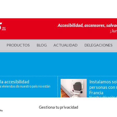
Accesibilidad, ascensores, salva
¡Ju
PRODUCTOS
BLOG
ACTUALIDAD
DELEGACIONES
la accesibilidad
Instalamos so
s viviendas de nuestro país no están
personas con 
Francia
Nuestra ubicación g
40 minutos, nos per
Gestiona tu privacidad
a de ayudas para la
La accesibilid
censores, plataformas
En la última década