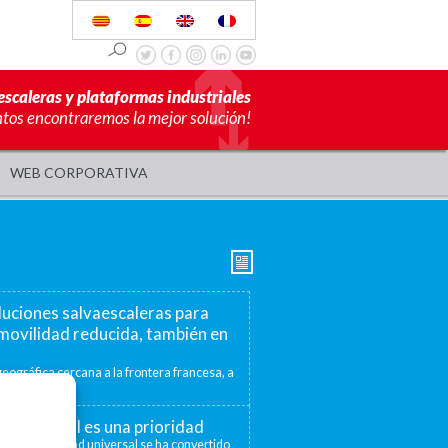
escaleras y plataformas industriales
ntos encontraremos la mejor solución!
WEB CORPORATIVA
luciones salvaescaleras para
movilidad reducida, también en
eográfica cercana a la frontera francesa, a
mite ofrecer...
ad universal es una prioridad
 la accesibilidad universal se ha convertido