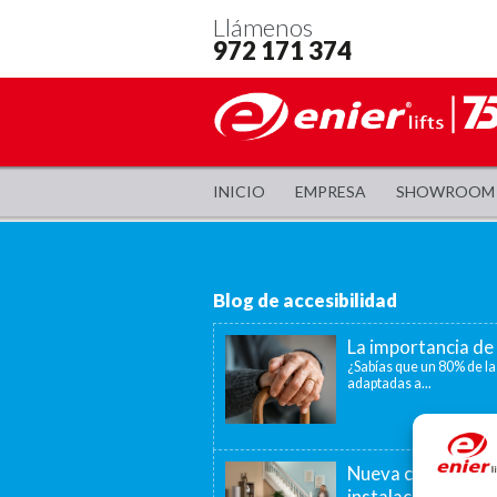
Llámenos
972 171 374
INICIO
EMPRESA
SHOWROOM
Blog de accesibilidad
La importancia de 
¿Sabías que un 80% de la
adaptadas a...
Nueva convocatori
instalación de as