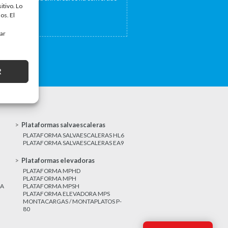
itivo. Lo
a...
os. El
tar
R
Plataformas salvaescaleras
PLATAFORMA SALVAESCALERAS HL6
PLATAFORMA SALVAESCALERAS EA9
Plataformas elevadoras
PLATAFORMA MPHD
PLATAFORMA MPH
CA
PLATAFORMA MPSH
PLATAFORMA ELEVADORA MPS
MONTACARGAS / MONTAPLATOS P-
80