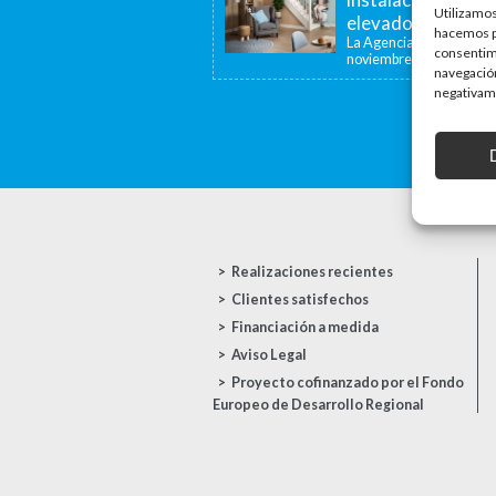
Utilizamos
elevadoras y dispo
hacemos pa
La Agencia de la Viviend
consentim
noviembre de...
navegación
negativame
Realizaciones recientes
Clientes satisfechos
Financiación a medida
Aviso Legal
Proyecto cofinanzado por el Fondo
Europeo de Desarrollo Regional