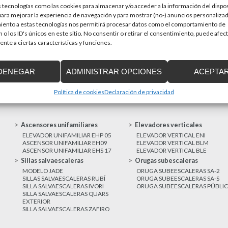
 tecnologías como las cookies para almacenar y/o acceder a la información del dispos
en una prioridad par
sitivos de accesibilidad
ra mejorar la experiencia de navegación y para mostrar (no-) anuncios personalizad
a de Cataluña aprobó el pasado 15 de
iento a estas tecnologías nos permitirá procesar datos como el comportamiento de
 o los ID's únicos en este sitio. No consentir o retirar el consentimiento, puede afec
nte a ciertas características y funciones.
MAS NOTICIAS
DENEGAR
ADMINISTRAR OPCIONES
ACEPTA
Política de cookies
Declaración de privacidad
Ascensores unifamiliares
Elevadores verticales
ELEVADOR UNIFAMILIAR EHP 05
ELEVADOR VERTICAL ENI
ASCENSOR UNIFAMILIAR EH09
ELEVADOR VERTICAL BLM
ASCENSOR UNIFAMILIAR EHS 17
ELEVADOR VERTICAL BLE
Sillas salvaescaleras
Orugas subescaleras
MODELO JADE
ORUGA SUBEESCALERAS SA-2
SILLAS SALVAESCALERAS RUBÍ
ORUGA SUBEESCALERAS SA-S
SILLA SALVAESCALERAS IVORI
ORUGA SUBEESCALERAS PÚBLI
SILLA SALVAESCALERAS QUARS
EXTERIOR
SILLA SALVAESCALERAS ZAFIRO