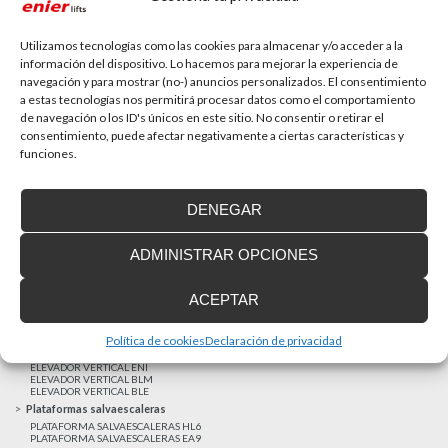
La accesibilidad universal es una prioridad
En la última década la accesibilidad universal se ha
convertido en una prioridad para...
Utilizamos tecnologías como las cookies para almacenar y/o acceder a la
información del dispositivo. Lo hacemos para mejorar la experiencia de
navegación y para mostrar (no-) anuncios personalizados. El consentimiento
a estas tecnologías nos permitirá procesar datos como el comportamiento
MAS NOTICIAS
de navegación o los ID's únicos en este sitio. No consentir o retirar el
consentimiento, puede afectar negativamente a ciertas características y
funciones.
Realizaciones recientes
Clientes satisfechos
DENEGAR
Financiación a medida
Aviso Legal
ADMINISTRAR OPCIONES
Proyecto cofinanzado por el Fondo Europeo de Desarrollo Regional
Ascensores unifamiliares
ACEPTAR
ELEVADOR UNIFAMILIAR EHP 05
ASCENSOR UNIFAMILIAR EH09
ASCENSOR UNIFAMILIAR EHS 17
Política de cookies
Declaración de privacidad
Elevadores verticales
ELEVADOR VERTICAL ENI
ELEVADOR VERTICAL BLM
ELEVADOR VERTICAL BLE
Plataformas salvaescaleras
PLATAFORMA SALVAESCALERAS HL6
PLATAFORMA SALVAESCALERAS EA9