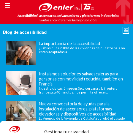
☰
Accesibilidad, ascensores, salvaescaleras y plataformas industriales
¡Juntos encontraremos la mejor solución!
Blog de accesibilidad
La importancia de la accesibilidad
¿Sabías que un 80% de las viviendas de nuestro país no
están adaptadas a...
Instalamos soluciones salvaescaleras para
personas con movilidad reducida, también en
Francia
Nuestra ubicación geográfica cercana a la frontera
francesa, a 40 minutos, nos permite ofrecer...
Nueva convocatoria de ayudas para la
instalación de ascensores, plataformas
elevadoras y dispositivos de accesibilidad
La Agencia de la Vivienda de Cataluña aprobó el pasado
15 de noviembre de...
Gestiona tu privacidad