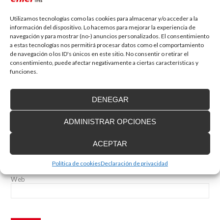
Utilizamos tecnologías como las cookies para almacenar y/o acceder a la
Deja tu comentario
información del dispositivo. Lo hacemos para mejorar la experiencia de
navegación y para mostrar (no-) anuncios personalizados. El consentimiento
Tu dirección de correo electrónico no será publicada.
Los campos
a estas tecnologías nos permitirá procesar datos como el comportamiento
obligatorios están marcados con
*
de navegación o los ID's únicos en este sitio. No consentir o retirar el
consentimiento, puede afectar negativamente a ciertas características y
funciones.
Comentario
DENEGAR
ADMINISTRAR OPCIONES
Nombre
*
Correo electrónico
*
ACEPTAR
Política de cookies
Declaración de privacidad
Web