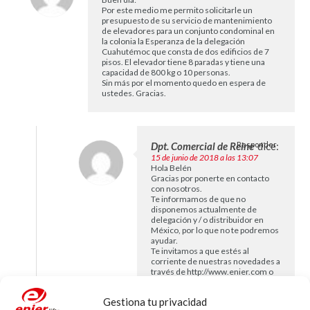
Por este medio me permito solicitarle un
presupuesto de su servicio de mantenimiento
de elevadores para un conjunto condominal en
la colonia la Esperanza de la delegación
Cuahutémoc que consta de dos edificios de 7
pisos. El elevador tiene 8 paradas y tiene una
capacidad de 800 kg o 10 personas.
Sin más por el momento quedo en espera de
ustedes. Gracias.
Dpt. Comercial de Reine
Responder
dice:
15 de junio de 2018 a las 13:07
Hola Belén
Gracias por ponerte en contacto
con nosotros.
Te informamos de que no
disponemos actualmente de
delegación y / o distribuidor en
México, por lo que no te podremos
ayudar.
Te invitamos a que estés al
corriente de nuestras novedades a
través de
http://www.enier.com
o
bien mediante el blog /redes
sociales.
Gestiona tu privacidad
¡saludos!