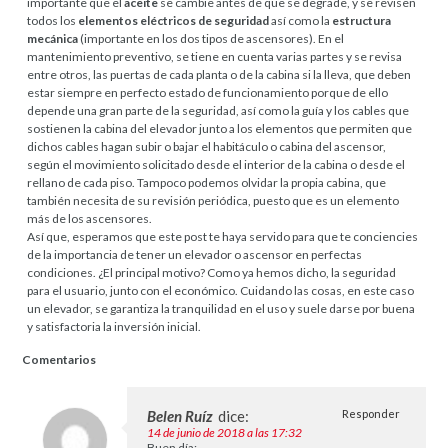
importante que el
aceite
se cambie antes de que se degrade, y se revisen
todos los
elementos eléctricos de seguridad
así como la
estructura
mecánica
(importante en los dos tipos de ascensores). En el
mantenimiento preventivo, se tiene en cuenta varias partes y se revisa
entre otros, las puertas de cada planta o de la cabina si la lleva, que deben
estar siempre en perfecto estado de funcionamiento porque de ello
depende una gran parte de la seguridad, así como la guía y los cables que
sostienen la cabina del elevador junto a los elementos que permiten que
dichos cables hagan subir o bajar el habitáculo o cabina del ascensor,
según el movimiento solicitado desde el interior de la cabina o desde el
rellano de cada piso. Tampoco podemos olvidar la propia cabina, que
también necesita de su revisión periódica, puesto que es un elemento
más de los ascensores.
Así que, esperamos que este post te haya servido para que te conciencies
de la importancia de tener un elevador o ascensor en perfectas
condiciones. ¿El principal motivo? Como ya hemos dicho, la seguridad
para el usuario, junto con el económico. Cuidando las cosas, en este caso
un elevador, se garantiza la tranquilidad en el uso y suele darse por buena
y satisfactoria la inversión inicial.
Comentarios
Belen Ruíz
dice:
Responder
14 de junio de 2018 a las 17:32
Buen día: