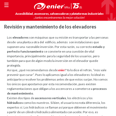
☰
Accesibilidad, ascensores, salvaescaleras y plataformas industriales
¡Juntos encontraremos la mejor solución!
Revisión y mantenimiento de los elevadores
Los
elevadores
son máquinas que su misión es transportar a las personas
desde una planta a otra del edificio, además son instalaciones que
suponen una razonable inversión. Por esta razón, su correcto
estado y
perfecto funcionamiento
se convierte en una cuestión de vital
importancia, principalmente para la seguridad de los usuarios, pero
también para que de algún modo la inversión en el elevador quede
protegida.
Así que, ¿qué recomendamos desde
enier
? Ya lo dice el refrán, “más vale
prevenir que curar”. Pues lo aplicamos igual a los elevadores: lo ideal es
anticiparte y resolver los problemas antes de que estos surjan. No somos
los únicos que apostamos por esta recomendación, pues existen
reglamentaciones que obligan a los ascensores a someterse a
procesos
de mantenimiento
.
Existen dos tipos de
ascensores verticales
, los eléctricos y los
hidráulicos
como los nuestros. Si bien, el usuario no nota diferencia, los
expertos sí. Los hidráulicos se llaman así porque obtienen el movimiento
a partir de un cilindro hidráulico alimentado con aceite. Por eso, es