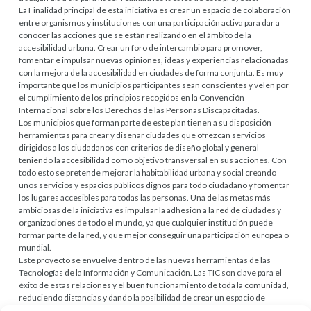
La Finalidad principal de esta iniciativa es crear un espacio de colaboración
entre organismos y instituciones con una participación activa para dar a
conocer las acciones que se están realizando en el ámbito de la
accesibilidad urbana. Crear un foro de intercambio para promover,
fomentar e impulsar nuevas opiniones, ideas y experiencias relacionadas
con la mejora de la accesibilidad en ciudades de forma conjunta. Es muy
importante que los municipios participantes sean conscientes y velen por
el cumplimiento de los principios recogidos en la Convención
Internacional sobre los Derechos de las Personas Discapacitadas.
Los municipios que forman parte de este plan tienen a su disposición
herramientas para crear y diseñar ciudades que ofrezcan servicios
dirigidos a los ciudadanos con criterios de diseño global y general
teniendo la accesibilidad como objetivo transversal en sus acciones. Con
todo esto se pretende mejorar la habitabilidad urbana y social creando
unos servicios y espacios públicos dignos para todo ciudadano y fomentar
los lugares accesibles para todas las personas. Una de las metas más
ambiciosas de la iniciativa es impulsar la adhesión a la red de ciudades y
organizaciones de todo el mundo, ya que cualquier institución puede
formar parte de la red, y que mejor conseguir una participación europea o
mundial.
Este proyecto se envuelve dentro de las nuevas herramientas de las
Tecnologías de la Información y Comunicación. Las TIC son clave para el
éxito de estas relaciones y el buen funcionamiento de toda la comunidad,
reduciendo distancias y dando la posibilidad de crear un espacio de
diálogo sin fronteras.