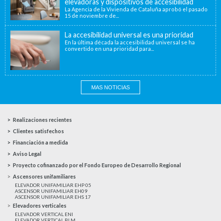
elevadoras y dispositivos de accesibilidad
La Agencia de la Vivienda de Cataluña aprobó el pasado
15 de noviembre de...
La accesibilidad universal es una prioridad
En la última década la accesibilidad universal se ha
convertido en una prioridad para...
MAS NOTICIAS
Realizaciones recientes
Clientes satisfechos
Financiación a medida
Aviso Legal
Proyecto cofinanzado por el Fondo Europeo de Desarrollo Regional
Ascensores unifamiliares
ELEVADOR UNIFAMILIAR EHP 05
ASCENSOR UNIFAMILIAR EH09
ASCENSOR UNIFAMILIAR EHS 17
Elevadores verticales
ELEVADOR VERTICAL ENI
ELEVADOR VERTICAL BLM