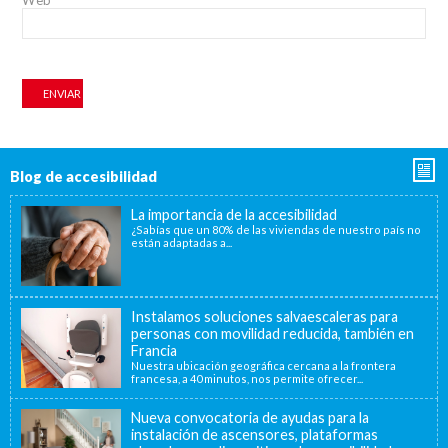
Blog de accesibilidad
La importancia de la accesibilidad
¿Sabías que un 80% de las viviendas de nuestro país no
están adaptadas a...
Instalamos soluciones salvaescaleras para
personas con movilidad reducida, también en
Francia
Nuestra ubicación geográfica cercana a la frontera
francesa, a 40 minutos, nos permite ofrecer...
Nueva convocatoria de ayudas para la
instalación de ascensores, plataformas