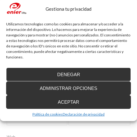
La Red de Ciudades por la Accesibilidad es la unión de esfuerzos de todos
Gestiona tu privacidad
los miembros integrados para defender y proteger los derechos de una
parte importante de la población y avanzar en el compromiso compartido
de conseguir una plena integración y mejora en la calidad de vida de las
Utilizamos tecnologías como las cookies para almacenar y/o acceder a la
personas. Es decir, crear ciudades, espacios o territorios universales y
información del dispositivo. Lo hacemos para mejorar la experiencia de
dignos para todos.
navegación y para mostrar (no-) anuncios personalizados. El consentimiento
a estas tecnologías nos permitirá procesar datos como el comportamiento
Deja tu comentario
de navegación o los ID's únicos en este sitio. No consentir o retirar el
Tu dirección de correo electrónico no será publicada.
Los campos
consentimiento, puede afectar negativamente a ciertas características y
obligatorios están marcados con
*
funciones.
Comentario
DENEGAR
ADMINISTRAR OPCIONES
ACEPTAR
Nombre
*
Correo electrónico
*
Política de cookies
Declaración de privacidad
Web