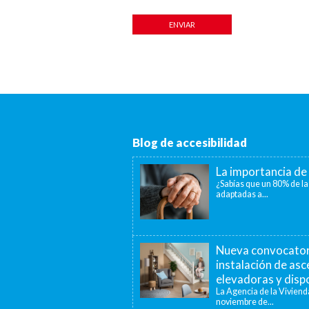
Blog de accesibilidad
La importancia de 
¿Sabías que un 80% de la
adaptadas a...
Nueva convocatori
instalación de as
elevadoras y dispo
La Agencia de la Viviend
noviembre de...