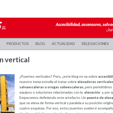
Accesibilidad, ascensores, salva
¡Ju
PRODUCTOS
BLOG
ACTUALIDAD
DELEGACIONES
n vertical
¿Puentes verticales? Pero, ¿este blog no va sobre
accesibi
nuestro tema estrella el tratar sobre
elevadores verticale
salvaescaleras u orugas subeescaleras,
pero permitidnos e
equipos o soluciones relacionadas con la
elevación
y, por q
Empecemos definiendo este artefacto. Un
puente de eleva
que se eleva de forma vertical y paralela a su posición origi
cuatro esquinas. Por eso, estos puentes suelen ir acompaña