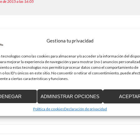
re de 2015 a las 16:05
á publicada.
Los campos obligatorios están marcados con
*
Gestiona tu privacidad
 tecnologías como las cookies para almacenar y/o acceder a la información del dispos
ra mejorar la experiencia de navegación y para mostrar (no-) anuncios personalizad
iento a estas tecnologías nos permitirá procesar datos como el comportamiento de
 o los ID's únicos en este sitio. No consentir o retirar el consentimiento, puede afec
nte a ciertas características y funciones.
DENEGAR
ADMINISTRAR OPCIONES
ACEPTA
Correo electrónico
*
Política de cookies
Declaración de privacidad