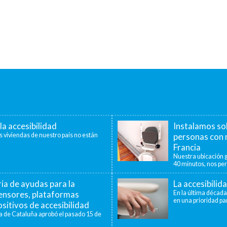
la accesibilidad
Instalamos so
s viviendas de nuestro país no están
personas con 
Francia
Nuestra ubicación g
40 minutos, nos per
a de ayudas para la
La accesibilid
censores, plataformas
En la última década
en una prioridad par
sitivos de accesibilidad
a de Cataluña aprobó el pasado 15 de