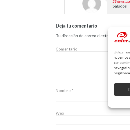
28 de octub
Saludos
Deja tu comentario
Tu dirección de correo electrónico no ser
Comentario
Utilizamos
hacemos pa
consentim
navegación
negativame
Nombre
*
Web