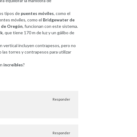
ra equilibrar la maniobra de
s tipos de
puentes móviles
, como el
uentes móviles, como el
Bridgewater de
e de Oregón
, funcionan con este sistema.
rk
, que tiene 170 m de luz y un gálibo de
 vertical incluyen contrapesos, pero no
las torres y contrapesos para utilizar
an
increíbles
?
Responder
Responder