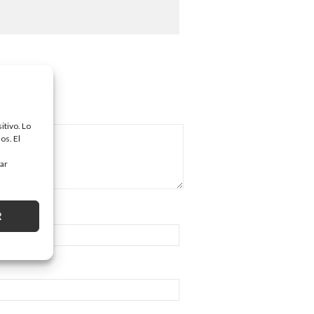
itivo. Lo
os. El
tar
R