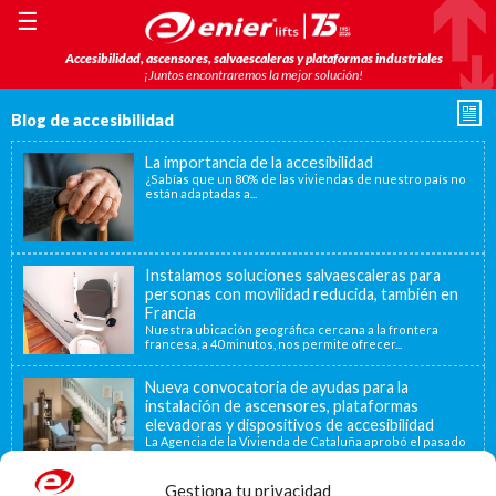
☰
Accesibilidad, ascensores, salvaescaleras y plataformas industriales
¡Juntos encontraremos la mejor solución!
Blog de accesibilidad
La importancia de la accesibilidad
¿Sabías que un 80% de las viviendas de nuestro país no
están adaptadas a...
Instalamos soluciones salvaescaleras para
personas con movilidad reducida, también en
Francia
Nuestra ubicación geográfica cercana a la frontera
francesa, a 40 minutos, nos permite ofrecer...
Nueva convocatoria de ayudas para la
instalación de ascensores, plataformas
elevadoras y dispositivos de accesibilidad
La Agencia de la Vivienda de Cataluña aprobó el pasado
15 de noviembre de...
Gestiona tu privacidad