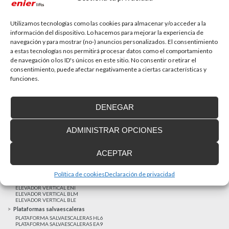
La accesibilidad universal es una prioridad
En la última década la accesibilidad universal se ha
convertido en una prioridad para...
Utilizamos tecnologías como las cookies para almacenar y/o acceder a la
información del dispositivo. Lo hacemos para mejorar la experiencia de
navegación y para mostrar (no-) anuncios personalizados. El consentimiento
a estas tecnologías nos permitirá procesar datos como el comportamiento
MAS NOTICIAS
de navegación o los ID's únicos en este sitio. No consentir o retirar el
consentimiento, puede afectar negativamente a ciertas características y
funciones.
Realizaciones recientes
Clientes satisfechos
DENEGAR
Financiación a medida
Aviso Legal
ADMINISTRAR OPCIONES
Proyecto cofinanzado por el Fondo Europeo de Desarrollo Regional
Ascensores unifamiliares
ACEPTAR
ELEVADOR UNIFAMILIAR EHP 05
ASCENSOR UNIFAMILIAR EH09
ASCENSOR UNIFAMILIAR EHS 17
Política de cookies
Declaración de privacidad
Elevadores verticales
ELEVADOR VERTICAL ENI
ELEVADOR VERTICAL BLM
ELEVADOR VERTICAL BLE
Plataformas salvaescaleras
PLATAFORMA SALVAESCALERAS HL6
PLATAFORMA SALVAESCALERAS EA9