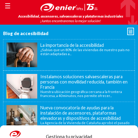
☰
Accesibilidad, ascensores, salvaescaleras y plataformas industriales
¡Juntos encontraremos la mejor solución!
Blog de accesibilidad
La importancia de la accesibilidad
¿Sabías que un 80% de las viviendas de nuestro país no
están adaptadas a...
Instalamos soluciones salvaescaleras para
personas con movilidad reducida, también en
Francia
Nuestra ubicación geográfica cercana a la frontera
francesa, a 40 minutos, nos permite ofrecer...
Nueva convocatoria de ayudas para la
instalación de ascensores, plataformas
elevadoras y dispositivos de accesibilidad
La Agencia de la Vivienda de Cataluña aprobó el pasado
15 de noviembre de...
Gestiona tu privacidad