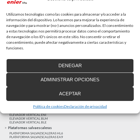
La accesibilidad universal es una prioridad
En la última década la accesibilidad universal se ha
convertido en una prioridad para...
Utilizamos tecnologías como las cookies para almacenar y/o acceder a la
información del dispositivo. Lo hacemos para mejorar la experiencia de
navegación y para mostrar (no-) anuncios personalizados. El consentimiento
a estas tecnologías nos permitirá procesar datos como el comportamiento
MAS NOTICIAS
de navegación o los ID's únicos en este sitio. No consentir o retirar el
consentimiento, puede afectar negativamente a ciertas características y
funciones.
Realizaciones recientes
Clientes satisfechos
DENEGAR
Financiación a medida
Aviso Legal
ADMINISTRAR OPCIONES
Proyecto cofinanzado por el Fondo Europeo de Desarrollo Regional
Ascensores unifamiliares
ACEPTAR
ELEVADOR UNIFAMILIAR EHP 05
ASCENSOR UNIFAMILIAR EH09
ASCENSOR UNIFAMILIAR EHS 17
Política de cookies
Declaración de privacidad
Elevadores verticales
ELEVADOR VERTICAL ENI
ELEVADOR VERTICAL BLM
ELEVADOR VERTICAL BLE
Plataformas salvaescaleras
PLATAFORMA SALVAESCALERAS HL6
PLATAFORMA SALVAESCALERAS EA9