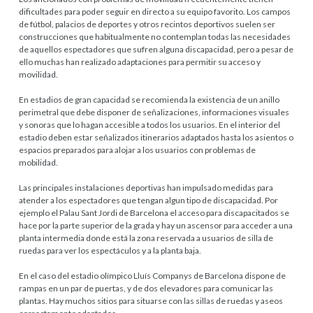
dificultades para poder seguir en directo a su equipo favorito. Los campos
de fútbol, palacios de deportes y otros recintos deportivos suelen ser
construcciones que habitualmente no contemplan todas las necesidades
de aquellos espectadores que sufren alguna discapacidad, pero a pesar de
ello muchas han realizado adaptaciones para permitir su acceso y
movilidad.
En estadios de gran capacidad se recomienda la existencia de un anillo
perimetral que debe disponer de señalizaciones, informaciones visuales
y sonoras que lo hagan accesible a todos los usuarios. En el interior del
estadio deben estar señalizados itinerarios adaptados hasta los asientos o
espacios preparados para alojar a los usuarios con problemas de
mobilidad.
Las principales instalaciones deportivas han impulsado medidas para
atender a los espectadores que tengan algun tipo de discapacidad. Por
ejemplo el Palau Sant Jordi de Barcelona el acceso para discapacitados se
hace por la parte superior de la grada y hay un ascensor para acceder a una
planta intermedia donde está la zona reservada a usuarios de silla de
ruedas para ver los espectáculos y a la planta baja.
En el caso del estadio olímpico Lluís Companys de Barcelona dispone de
rampas en un par de puertas, y de dos elevadores para comunicar las
plantas. Hay muchos sitios para situarse con las sillas de ruedas y aseos