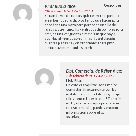
Pilar Budia
dice:
Responder
29 de enero de 2017 a las 22:14
Y cuando vas de fuera y quieres ver un partido
en el bernabeu, q diablos tengo que hacer para
acceder a una plaza para personas en silla de
ruedas, que nunca hay entradas disponibles para
pmr, es una vergüenza q me digan que hay q
pedirlas al menos con un mes de antelación ,
cuantas plazas hay en el bernabeu para pmr,
seria muy interesante saberlo
Dpt. Comercial de Reine
Responder
dice:
3 de febrero de 2017 a las 13:57
Hola Pilar,
En este caso quizás sería mejor
contactar directamente con las
instalaciones del club. ¡seguro que
ellos tienen la respuesta! También
en la guía de ocio que proponemos
en este artículo, puedes encontrar
información sobre ello.
saludos,