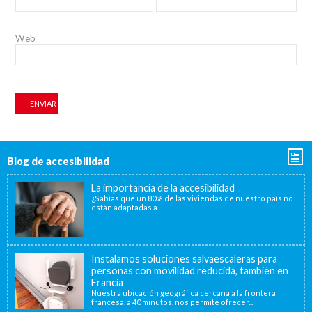
Web
Blog de accesibilidad
La importancia de la accesibilidad
¿Sabías que un 80% de las viviendas de nuestro país no
están adaptadas a...
Instalamos soluciones salvaescaleras para
personas con movilidad reducida, también en
Francia
Nuestra ubicación geográfica cercana a la frontera
francesa, a 40 minutos, nos permite ofrecer...