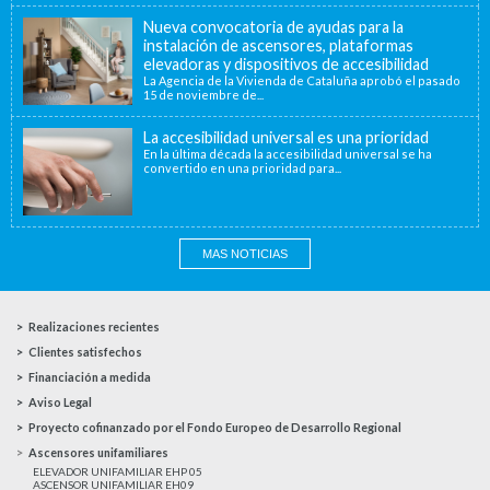
Nueva convocatoria de ayudas para la
instalación de ascensores, plataformas
elevadoras y dispositivos de accesibilidad
La Agencia de la Vivienda de Cataluña aprobó el pasado
15 de noviembre de...
La accesibilidad universal es una prioridad
En la última década la accesibilidad universal se ha
convertido en una prioridad para...
MAS NOTICIAS
Realizaciones recientes
Clientes satisfechos
Financiación a medida
Aviso Legal
Proyecto cofinanzado por el Fondo Europeo de Desarrollo Regional
Ascensores unifamiliares
ELEVADOR UNIFAMILIAR EHP 05
ASCENSOR UNIFAMILIAR EH09