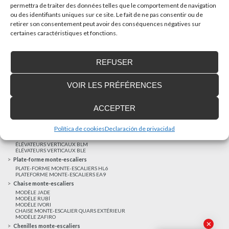
permettra de traiter des données telles que le comportement de navigation
ou des identifiants uniques sur ce site. Le fait de ne pas consentir ou de
AUTRES NOUVELLES
retirer son consentement peut avoir des conséquences négatives sur
certaines caractéristiques et fonctions.
Réalisations récentes
REFUSER
Clients satisfaits
Financement sur-mesure
VOIR LES PRÉFÉRENCES
Mentions légales
Ascenseurs privatifs
ACCEPTER
ASCENSEUR PRIVATIF EHP 05
ASCENSEUR PRIVATIF EH 09
ASCENSEUR PRIVATIF EHS 17
Política de cookies
Declaración de privacidad
Elévateurs à course réduite
ÉLÉVATEURS VERTICAUX ENI
ÉLÉVATEURS VERTICAUX BLM
ÉLÉVATEURS VERTICAUX BLE
Plate-forme monte-escaliers
PLATE-FORME MONTE-ESCALIERS HL6
PLATEFORME MONTE-ESCALIERS EA9
Chaise monte-escaliers
MODÈLE JADE
MODÈLE RUBÍ
MODÈLE IVORI
CHAISE MONTE-ESCALIER QUARS EXTÉRIEUR
MODÈLE ZAFIRO
✕
Chenilles monte-escaliers