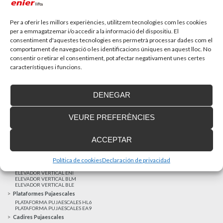
Recupera l’entrevista de TV Girona a Fran González,
gerent d’Enier. Aquest passat 17 de...
Per a oferir les millors experiències, utilitzem tecnologies com les cookies
per a emmagatzemar i/o accedir a la informació del dispositiu. El
consentiment d'aquestes tecnologies ens permetrà processar dades com el
MÉS NOTÍCIES
comportament de navegació o les identificacions úniques en aquest lloc. No
consentir o retirar el consentiment, pot afectar negativament unes certes
característiques i funcions.
Realitzacions recents
Clients satisfets
DENEGAR
Finançament a mida
Avis Legal
VEURE PREFERÈNCIES
Projecte cofinançat pel Fons Europeu de Desenvolupament Regional
Ascensors Unifamiliars
ACCEPTAR
ELEVADOR UNIFAMILIAR EHP 05
ASCENSOR UNIFAMILIAR EH 09
ASCENSOR UNIFAMILIAR EHS 17
Política de cookies
Declaración de privacidad
Elevadors Verticals
ELEVADOR VERTICAL ENI
ELEVADOR VERTICAL BLM
ELEVADOR VERTICAL BLE
Plataformes Pujaescales
PLATAFORMA PUJAESCALES HL6
PLATAFORMA PUJAESCALES EA9
Cadires Pujaescales