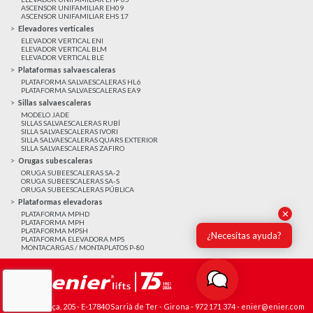
ASCENSOR UNIFAMILIAR EH09
ASCENSOR UNIFAMILIAR EHS 17
Elevadores verticales
ELEVADOR VERTICAL ENI
ELEVADOR VERTICAL BLM
ELEVADOR VERTICAL BLE
Plataformas salvaescaleras
PLATAFORMA SALVAESCALERAS HL6
PLATAFORMA SALVAESCALERAS EA9
Sillas salvaescaleras
MODELO JADE
SILLAS SALVAESCALERAS RUBÍ
SILLA SALVAESCALERAS IVORI
SILLA SALVAESCALERAS QUARS EXTERIOR
SILLA SALVAESCALERAS ZAFIRO
Orugas subescaleras
ORUGA SUBEESCALERAS SA-2
ORUGA SUBEESCALERAS SA-S
ORUGA SUBEESCALERAS PÚBLICA
Plataformas elevadoras
✕
PLATAFORMA MPHD
PLATAFORMA MPH
PLATAFORMA MPSH
¿Necesitas ayuda?
PLATAFORMA ELEVADORA MPS
MONTACARGAS / MONTAPLATOS P-80
Avda. França, 205 - E-17840 Sarrià de Ter - Girona -
972 171 374
-
enier@enier.com