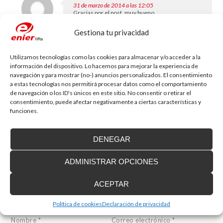
31 de marzo de 2014 a las 12:05
Gracias por el post, muy bueno.
Gestiona tu privacidad
Jasmina
dice:
Responder
Utilizamos tecnologías como las cookies para almacenar y/o acceder a la
24 de mayo de 2019 a las 21:43
información del dispositivo. Lo hacemos para mejorar la experiencia de
Gracias, por la información, es muy útil.
navegación y para mostrar (no-) anuncios personalizados. El consentimiento
a estas tecnologías nos permitirá procesar datos como el comportamiento
de navegación o los ID's únicos en este sitio. No consentir o retirar el
consentimiento, puede afectar negativamente a ciertas características y
Deja tu comentario
funciones.
Tu dirección de correo electrónico no será publicada.
Los campos
obligatorios están marcados con
*
DENEGAR
Comentario
ADMINISTRAR OPCIONES
ACEPTAR
Política de cookies
Declaración de privacidad
Nombre
*
Correo electrónico
*