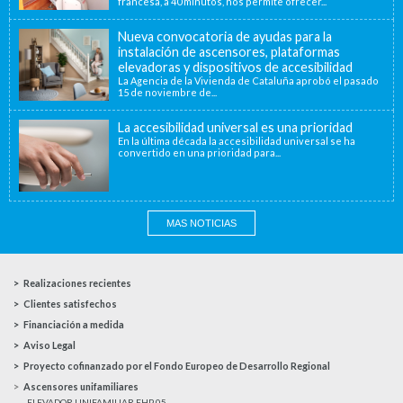
francesa, a 40 minutos, nos permite ofrecer...
Nueva convocatoria de ayudas para la
instalación de ascensores, plataformas
elevadoras y dispositivos de accesibilidad
La Agencia de la Vivienda de Cataluña aprobó el pasado
15 de noviembre de...
La accesibilidad universal es una prioridad
En la última década la accesibilidad universal se ha
convertido en una prioridad para...
MAS NOTICIAS
Realizaciones recientes
Clientes satisfechos
Financiación a medida
Aviso Legal
Proyecto cofinanzado por el Fondo Europeo de Desarrollo Regional
Ascensores unifamiliares
ELEVADOR UNIFAMILIAR EHP 05