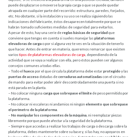
puede desplazarse o moverse la propia carga o que se puede quedar
atrapada en cualquier parte del recorrido: estructura, paredes, forjados,
etc. No obstante, si la instalación y su uso se realiza siguiendo las
indicaciones del fabricante, éstos desaparecen totalmente porque se
habrán tomado suficientes medidas de seguridad para evitarlos.
A pesar de esto, hay una serie de
reglas básicas de seguridad
que
conviene que tengas en cuenta si sueles manejar las
plataformas
elevadoras de carga
o por si alguna vez te ves en la situación de tenerlo
que hacer. Antes de entrar en materia, queremos remarcar que existen
varios
tipos de plataformas elevadoras de carga
, dependiendo de la
actividad que se vaya a realizar con ella, pero éstos pueden ser algunos
consejos comunes a todas ellas.
– Todo el
hueco
por el que circula la plataforma debe estar
protegido
y las
puertas de acceso
dotadas de
cerraduras
automatizadas
con el circuito
de mando para evitar poder abrir descontroladamente una puerta si no
está parada en la planta.
– No colocar ninguna
carga que sobrepase el límite
de peso permitido por
la plataforma.
– No colocar ni escaleras ni andamios ni ningún
elemento que sobrepase
el perímetro de la plataforma
.
–
No manipular los componentes de la máquina
, ni reemplazar piezas
libremente porque puede afectar a la seguridad de la plataforma.
– Siempre que accedas a realizar los trabajos de carga o descarga sobre la
plataforma, debes mantenerte sobre su base y, si las hay, no apoyaros en