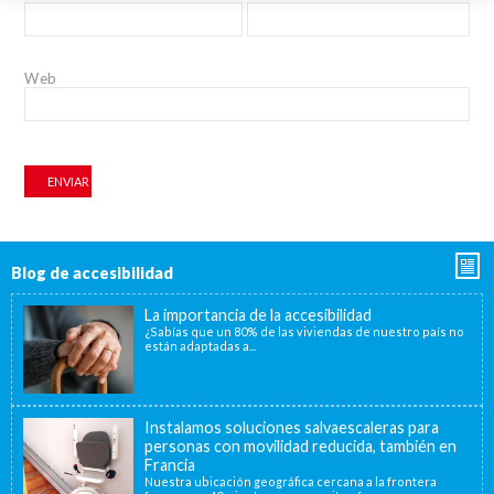
Web
Blog de accesibilidad
La importancia de la accesibilidad
¿Sabías que un 80% de las viviendas de nuestro país no
están adaptadas a...
Instalamos soluciones salvaescaleras para
personas con movilidad reducida, también en
Francia
Nuestra ubicación geográfica cercana a la frontera