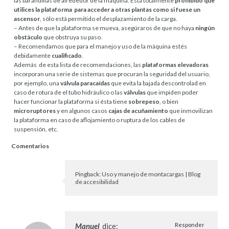
las barandillas de alrededor de la máquina. Está totalmente
prohibido que
utilices la plataforma para acceder a otras plantas como si fuese un
ascensor
, sólo está permitido el desplazamiento de la carga.
– Antes de que la plataforma se mueva, asegúraros de que no haya
ningún
obstáculo
que obstruya su paso.
– Recomendamos que para el manejo y uso de la máquina estés
debidamente
cualificado
.
Además de esta lista de recomendaciones, las
plataformas elevadoras
incorporan una serie de sistemas que procuran la seguridad del usuario,
por ejemplo, una
válvula paracaídas
que evita la bajada descontrolad en
caso de rotura de el tubo hidráulico o las
válvulas
que impiden poder
hacer funcionar la plataforma si ésta tiene
sobrepeso
, o bien
microruptores
y en algunos casos
cajas de acuñamiento
que inmovilizan
la plataforma en caso de aflojamiento o ruptura de los cables de
suspensión, etc.
Comentarios
Pingback:
Uso y manejo de montacargas | Blog
de accesibilidad
Manuel
dice:
Responder