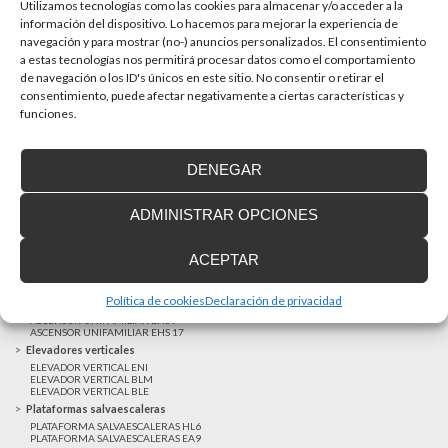
La accesibilidad universal es una prioridad
Utilizamos tecnologías como las cookies para almacenar y/o acceder a la
En la última década la accesibilidad universal se ha
información del dispositivo. Lo hacemos para mejorar la experiencia de
convertido en una prioridad para...
navegación y para mostrar (no-) anuncios personalizados. El consentimiento
a estas tecnologías nos permitirá procesar datos como el comportamiento
de navegación o los ID's únicos en este sitio. No consentir o retirar el
consentimiento, puede afectar negativamente a ciertas características y
MAS NOTICIAS
funciones.
DENEGAR
Realizaciones recientes
Clientes satisfechos
ADMINISTRAR OPCIONES
Financiación a medida
Aviso Legal
ACEPTAR
Proyecto cofinanzado por el Fondo Europeo de Desarrollo Regional
Ascensores unifamiliares
Política de cookies
Declaración de privacidad
ELEVADOR UNIFAMILIAR EHP 05
ASCENSOR UNIFAMILIAR EH09
ASCENSOR UNIFAMILIAR EHS 17
Elevadores verticales
ELEVADOR VERTICAL ENI
ELEVADOR VERTICAL BLM
ELEVADOR VERTICAL BLE
Plataformas salvaescaleras
PLATAFORMA SALVAESCALERAS HL6
PLATAFORMA SALVAESCALERAS EA9